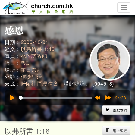
Toggle
naviga
日期：
2006-12-31
經文：
以弗所書 1:16
講員：
林以諾牧師
語言：
粵語
場所：
主日崇拜
分類：
信徒生活
來源：
阡陌社區浸信會
，謹此鳴謝。 (004518)
24:38
Play
Rewind
Forward
15s
15s
奉獻支持
以弗所書 1:16
網上聖經