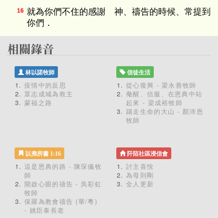
就為你們不住的感謝 神、禱告的時候、常提到
16
你們．
林以諾牧師
信徒生活
疫情中的反思
從心復興 - 梁永善牧師
眾志成城為救主
儆醒、信服、在恩典中站
蒙福之路
起來 - 梁成裕牧師
踢走生命的大山 - 顏沛恩
牧師
以弗所書 1:16
阡陌社區浸信會
這是恩典的路 - 陳琛儀牧
討主喜悅
師
為母則剛
開啟心眼的禱告 - 吳彩虹
全人更新
牧師
保羅為教會禱告 (華/粵)
- 姚臣泰長老