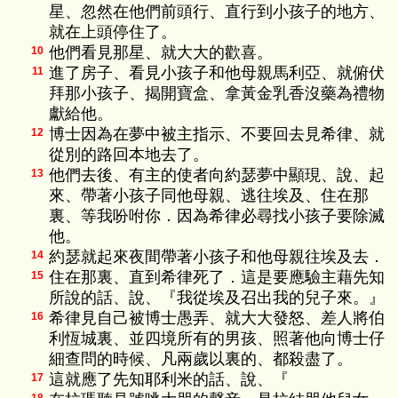
星、忽然在他們前頭行、直行到小孩子的地方、
就在上頭停住了。
他們看見那星、就大大的歡喜。
10
進了房子、看見小孩子和他母親馬利亞、就俯伏
11
拜那小孩子、揭開寶盒、拿黃金乳香沒藥為禮物
獻給他。
博士因為在夢中被主指示、不要回去見希律、就
12
從別的路回本地去了。
他們去後、有主的使者向約瑟夢中顯現、說、起
13
來、帶著小孩子同他母親、逃往埃及、住在那
裏、等我吩咐你．因為希律必尋找小孩子要除滅
他。
約瑟就起來夜間帶著小孩子和他母親往埃及去．
14
住在那裏、直到希律死了．這是要應驗主藉先知
15
所說的話、說、『我從埃及召出我的兒子來。』
希律見自己被博士愚弄、就大大發怒、差人將伯
16
利恆城裏、並四境所有的男孩、照著他向博士仔
細查問的時候、凡兩歲以裏的、都殺盡了。
這就應了先知耶利米的話、說、『
17