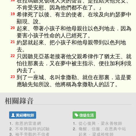
在拉瑪聽見號咷大哭的聲音、是拉結哭他兒女、
18
不肯受安慰、因為他們都不在了。』
希律死了以後、有主的使者、在埃及向約瑟夢中
19
顯現、說、
起來、帶著小孩子和他母親往以色列地去．因為
20
要害小孩子性命的人已經死了。
約瑟就起來、把小孩子和他母親帶到以色列地
21
去。
只因聽見亞基老接著他父親希律作了猶太王、就
22
怕往那裏去．又在夢中被主指示、便往加利利境
內去了。
到了一座城、名叫拿撒勒、就住在那裏．這是要
23
應驗先知所說、他將稱為拿撒勒人的話了。
黃紹權牧師
信徒生活
救恩的雷達網
從心復興 - 梁永善牧師
不幸降臨時的試驗
儆醒、信服、在恩典中站
袖手旁觀的不信者
起來 - 梁成裕牧師