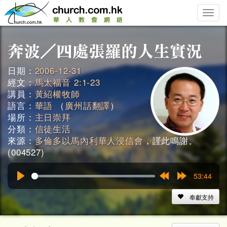
Toggle
naviga
日期：
2006-12-31
經文：
馬太福音 2:1-23
講員：
黃紹權牧師
語言：
華語
（
廣州話翻譯
）
場所：
主日崇拜
分類：
信徒生活
來源：
多倫多以馬內利華人浸信會
，謹此鳴謝。
(004527)
53:44
Play
Rewind
Forward
15s
15s
奉獻支持