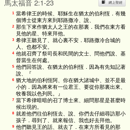
馬太福音 2:1-23
網上聖經
當希律王的時候、耶穌生在猶太的伯利恆．有幾
1
個博士從東方來到耶路撒冷、說、
那生下來作猶太人之王的在那裏．我們在東方看
2
見他的星、特來拜他。
希律王聽見了、就心裏不安．耶路撒冷合城的
3
人、也都不安。
他就召齊了祭司長和民間的文士、問他們說、基
4
督當生在何處。
他們回答說、在猶太的伯利恆．因為有先知記著
5
說、『
猶大地的伯利恆阿、你在猶大諸城中、並不是最
6
小的．因為將來有一位君王、要從你那裏出來、
牧養我以色列民。』
當下希律暗暗的召了博士來、細問那星是甚麼時
7
候出現的。
就差他們往伯利恆去、說、你們去仔細尋訪那小
8
孩子．尋到了、就來報信、我也好去拜他。
他們聽見王的話、就去了．在東方所看見的那
9