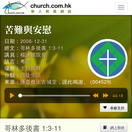
Toggle
naviga
日期：
2006-12-31
經文：
哥林多後書 1:3-11
講員：
楊詠嫦院長
語言：
粵語
場所：
主日崇拜
分類：
信徒生活
來源：
播道會太古城堂
，謹此鳴謝。 (004529)
44:18
Play
Rewind
Forward
15s
15s
奉獻支持
哥林多後書 1:3-11
網上聖經