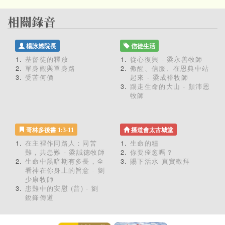
楊詠嫦院長
信徒生活
基督徒的釋放
從心復興 - 梁永善牧師
單身觀與單身路
儆醒、信服、在恩典中站
受苦何價
起來 - 梁成裕牧師
踢走生命的大山 - 顏沛恩
牧師
哥林多後書 1:3-11
播道會太古城堂
在主裡作同路人：同苦
生命的糧
難，共患難 - 梁誠德牧師
你要痊愈嗎？
生命中黑暗期有多長，全
賜下活水 真實敬拜
看神在你身上的旨意 - 劉
少康牧師
患難中的安慰 (普) - 劉
銳鋒傳道