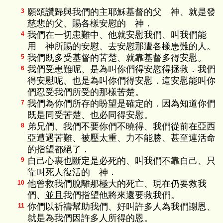
願頌讚歸與我們的主耶穌基督的父 神、就是發
3
慈悲的父、賜各樣安慰的 神．
我們在一切患難中、他就安慰我們、叫我們能
4
用 神所賜的安慰、去安慰那遭各樣患難的人。
我們既多受基督的苦楚、就靠基督多得安慰。
5
我們受患難呢、是為叫你們得安慰得拯救．我們
6
得安慰呢、也是為叫你們得安慰．這安慰能叫你
們忍受我們所受的那樣苦楚。
我們為你們所存的盼望是確定的．因為知道你們
7
既是同受苦楚、也必同得安慰。
弟兄們、我們不要你們不曉得、我們從前在亞西
8
亞遭遇苦難、被壓太重、力不能勝、甚至連活命
的指望都絕了．
自己心裏也斷定是必死的、叫我們不靠自己、只
9
靠叫死人復活的 神．
他曾救我們脫離那極大的死亡、現在仍要救我
10
們、並且我們指望他將來還要救我們。
你們以祈禱幫助我們、好叫許多人為我們謝恩、
11
就是為我們因許多人所得的恩。