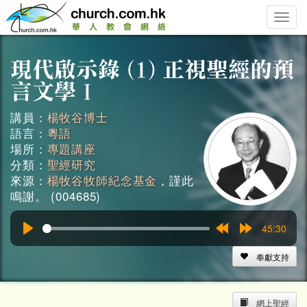
Toggle
naviga
講員：
楊牧谷博士
語言：
粵語
場所：
專題講座
分類：
聖經研究
來源：
楊牧谷牧師紀念基金
，謹此
鳴謝。 (004685)
45:30
Play
Rewind
Forward
15s
15s
奉獻支持
網上聖經