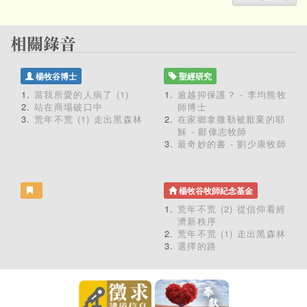
楊牧谷博士
聖經研究
當我所愛的人病了 (1)
逾越抑保護？ - 李均熊牧
站在商場破口中
師博士
荒年不荒 (1) 走出黑森林
在家鄉拿撒勒被厭棄的耶
穌 - 鄺偉志牧師
最奇妙的書 - 劉少康牧師
楊牧谷牧師紀念基金
荒年不荒 (2) 從信仰看經
濟新秩序
荒年不荒 (1) 走出黑森林
選擇的路