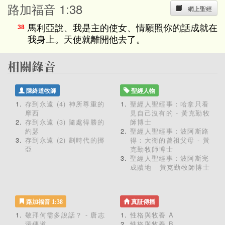
路加福音 1:38
網上聖經
馬利亞說、我是主的使女、情願照你的話成就在
38
我身上。天使就離開他去了。
陳終道牧師
聖經人物
存到永遠 (4) 神所尊重的
聖經人聖經事：哈拿只看
摩西
見自己沒有的 - 黃克勤牧
存到永遠 (3) 隨處得勝的
師博士
約瑟
聖經人聖經事：波阿斯路
存到永遠 (2) 劃時代的挪
得：大衞的曾祖父母 - 黃
亞
克勤牧師博士
聖經人聖經事：波阿斯完
成贖地 - 黃克勤牧師博士
路加福音 1:38
真証傳播
敬拜何需多說話？ - 唐志
性格與牧養 A
濠傳道
性格與牧養 B