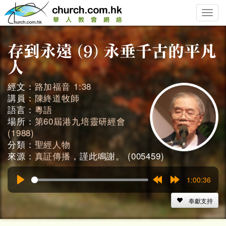
Toggle
naviga
經文：
路加福音 1:38
講員：
陳終道牧師
語言：
粵語
場所：
第60屆港九培靈研經會
(1988)
分類：
聖經人物
來源：
真証傳播
，謹此鳴謝。 (005459)
1:00:36
Play
Rewind
Forward
15s
15s
奉獻支持