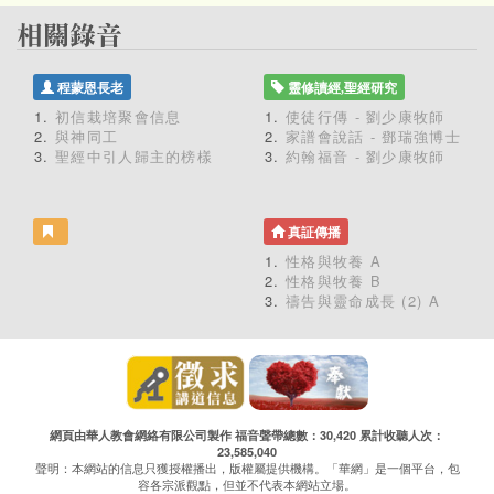
程蒙恩長老
靈修讀經,聖經研究
初信栽培聚會信息
使徒行傳 - 劉少康牧師
與神同工
家譜會說話 - 鄧瑞強博士
聖經中引人歸主的榜樣
約翰福音 - 劉少康牧師
真証傳播
性格與牧養 A
性格與牧養 B
禱告與靈命成長 (2) A
網頁由華人教會網絡有限公司製作 福音聲帶總數：30,420 累計收聽人次：
23,585,040
聲明：本網站的信息只獲授權播出，版權屬提供機構。「華網」是一個平台，包
容各宗派觀點，但並不代表本網站立場。