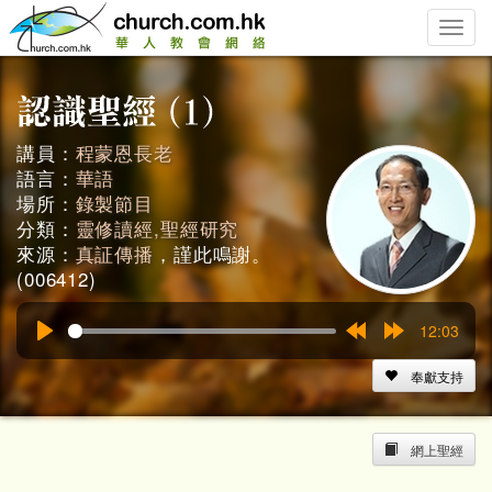
Toggle
naviga
講員：
程蒙恩長老
語言：
華語
場所：
錄製節目
分類：
靈修讀經,聖經研究
來源：
真証傳播
，謹此鳴謝。
(006412)
12:03
Play
Rewind
Forward
15s
15s
奉獻支持
網上聖經