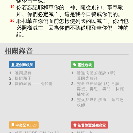
像今日一樣。
你若忘記耶和華你的 神、隨從別神、事奉敬
19
拜、你們必定滅亡、這是我今日警戒你們的。
耶和華在你們面前怎樣使列國的民滅亡、你們也
20
必照樣滅亡、因為你們不聽從耶和華你們 神的
話。
羅劍輝牧師
靈性造就
唯獨恩典
勝過肉體的秘訣 (華) -
提防騙子
葛國光牧師
愛的融會——兩代情
靈命成長筆記 (3) 再讀、
再想、再思、再問 - 林耀
楠牧師
靈火點燃四步曲 - 顏沛恩
牧師
申命記 8:1-20
基督教豐盛生命堂
感恩 MODE ON (1) 記
飄流一族