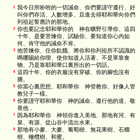
我今日所吩咐的一切誡命、你們要謹守遵行、好
1
叫你們存活、人數增多、且進去得耶和華向你們
列祖起誓應許的那地。
你也要記念耶和華你的 神在曠野引導你、這四
2
十年、是要苦煉你、試驗你、要知道你心內如
何、肯守他的誡命不肯。
他苦煉你、任你飢餓、將你和你列祖所不認識的
3
嗎哪賜給你喫、使你知道人活著、不是單靠食
物、乃是靠耶和華口裏所出的一切話。
這四十年、你的衣服沒有穿破、你的腳也沒有
4
腫。
你當心裏思想、耶和華你 神管教你、好像人管
5
教兒子一樣。
你要謹守耶和華你 神的誡命、遵行他的道、敬
6
畏他．
因為耶和華你 神領你進入美地、那地有河、有
7
泉、有源、從山谷中流出水來。
那地有小麥、大麥、葡萄樹、無花果樹、石榴
8
樹、橄欖樹、和蜜。