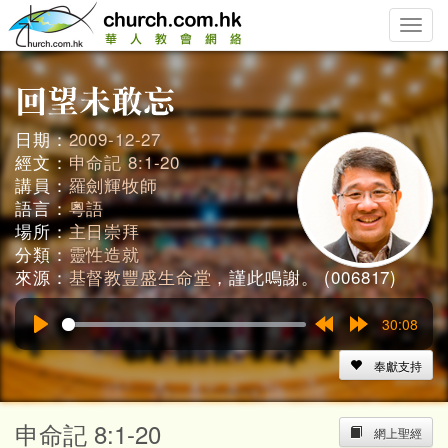
Toggle
naviga
日期：
2009-12-27
經文：
申命記 8:1-20
講員：
羅劍輝牧師
語言：
粵語
場所：
主日崇拜
分類：
靈性造就
來源：
基督教豐盛生命堂
，謹此鳴謝。 (006817)
30:08
Play
Rewind
Forward
15s
15s
奉獻支持
申命記 8:1-20
網上聖經