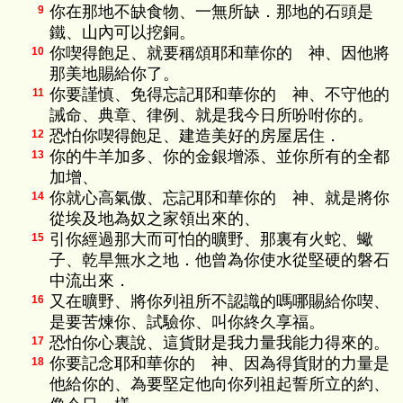
你在那地不缺食物、一無所缺．那地的石頭是
9
鐵、山內可以挖銅。
你喫得飽足、就要稱頌耶和華你的 神、因他將
10
那美地賜給你了。
你要謹慎、免得忘記耶和華你的 神、不守他的
11
誡命、典章、律例、就是我今日所吩咐你的。
恐怕你喫得飽足、建造美好的房屋居住．
12
你的牛羊加多、你的金銀增添、並你所有的全都
13
加增、
你就心高氣傲、忘記耶和華你的 神、就是將你
14
從埃及地為奴之家領出來的、
引你經過那大而可怕的曠野、那裏有火蛇、蠍
15
子、乾旱無水之地．他曾為你使水從堅硬的磐石
中流出來．
又在曠野、將你列祖所不認識的嗎哪賜給你喫、
16
是要苦煉你、試驗你、叫你終久享福。
恐怕你心裏說、這貨財是我力量我能力得來的。
17
你要記念耶和華你的 神、因為得貨財的力量是
18
他給你的、為要堅定他向你列祖起誓所立的約、