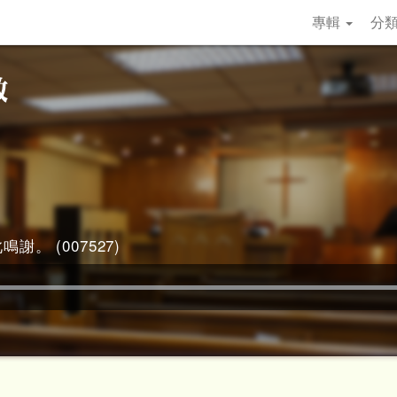
專輯
分
謝。 (007527)