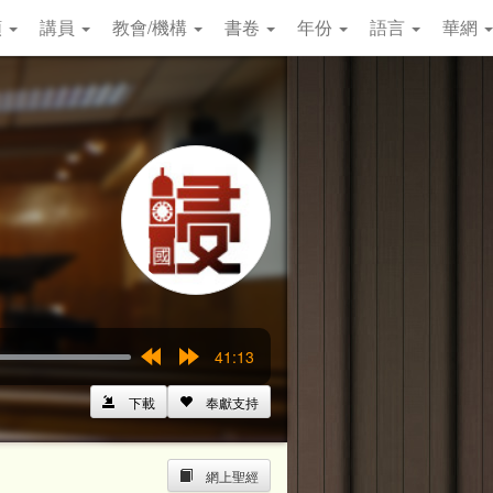
類
講員
教會/機構
書卷
年份
語言
華網
41:13
Rewind
Forward
15s
15s
下載
奉獻支持
網上聖經