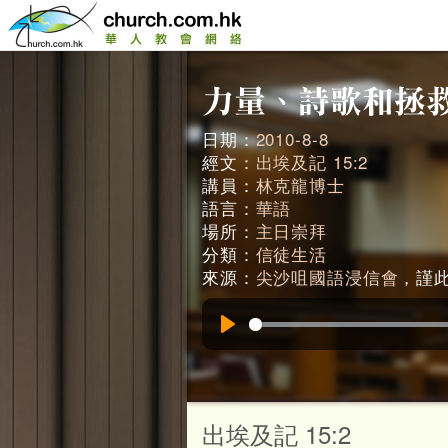
日期：
2010-8-8
經文：
出埃及記 15:2
講員：
林克龍博士
語言：
華語
場所：
主日崇拜
分類：
信徒生活
來源：
尖沙咀國語浸信會
，謹此鳴
Play
出埃及記 15:2