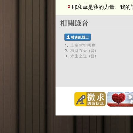
耶和華是我的力量、我的
2
林克龍博士
上帝掌管國度
積財在天 (普)
永生之道 (普)