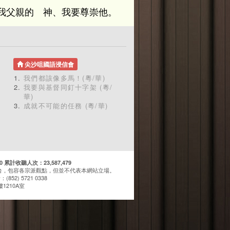
我父親的 神、我要尊崇他。
尖沙咀國語浸信會
我們都該像多馬！(粵/華)
我要與基督同釘十字架 (粵/
華)
成就不可能的任務 (粵/華)
計收聽人次：23,587,479
台，包容各宗派觀點，但並不代表本網站立場。
(852) 5721 0338
1210A室