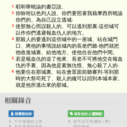
耶和華曉諭約書亞說、
1
你吩咐以色列人說、你們要照著我藉摩西所曉諭
2
你們的、為自己設立逃城‧
使那無心而誤殺人的、可以逃到那裏‧這些城可
3
以作你們逃避報血仇人的地方。
那殺人的要逃到這些城中的一座城、站在城門
4
口、將他的事情說給城內的長老們聽‧他們就把
他收進城裏、給他地方、使他住在他們中間。
若是報血仇的追了他來、長老不可將他交在報血
5
仇的手裏、因為他是素無仇恨、無心殺了人的‧
他要住在那城裏、站在會眾面前聽審判‧等到那
6
時的大祭司死了、殺人的纔可以回到本城本家、
就是他所逃出來的那城。
韓寶龍牧師
福音信仰,心靈關顧
不可逃避的上帝
你可以不再懼怕 (華) -
不可逃避的使命
劉彤牧師