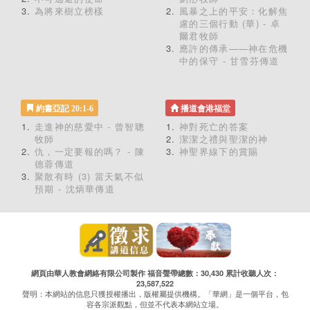
為將來樹立榜樣
風暴之上的平安：化解焦
慮的三個行動 (華) - 卓
爾君牧師
應許的傳承——神在危機
中的保守 - 甘雪芬傳道
約書亞記 20:1-6
播道會港福堂
走進神的慈愛中 - 曾智聰
神對死亡的答案
牧師
潔潔之禮與聖潔的神
仇，一定要報的嗎？ - 陳
神聖界線下的賞賜
德蓉傳道
聚散有時 (3) 當天氣不似
預期 - 沈炳華傳道
網頁由華人教會網絡有限公司製作 福音聲帶總數：30,430 累計收聽人次：
23,587,522
聲明：本網站的信息只獲授權播出，版權屬提供機構。「華網」是一個平台，包
容各宗派觀點，但並不代表本網站立場。