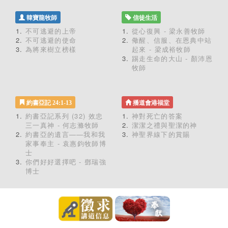
韓寶龍牧師
信徒生活
不可逃避的上帝
從心復興 - 梁永善牧師
不可逃避的使命
儆醒、信服、在恩典中站
為將來樹立榜樣
起來 - 梁成裕牧師
踢走生命的大山 - 顏沛恩
牧師
約書亞記 24:1-13
播道會港福堂
約書亞記系列 (32) 效忠
神對死亡的答案
三一真神 - 何志滌牧師
潔潔之禮與聖潔的神
約書亞的遺言——我和我
神聖界線下的賞賜
家事奉主 - 袁惠鈞牧師博
士
你們好好選擇吧 - 鄧瑞強
博士