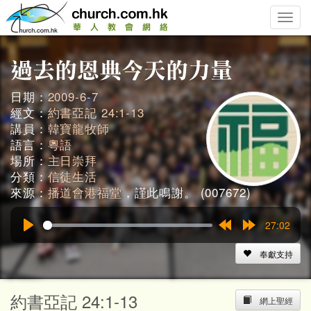
Toggle
naviga
日期：
2009-6-7
經文：
約書亞記 24:1-13
講員：
韓寶龍牧師
語言：
粵語
場所：
主日崇拜
分類：
信徒生活
來源：
播道會港福堂
，謹此鳴謝。 (007672)
27:02
Play
Rewind
Forward
15s
15s
奉獻支持
約書亞記 24:1-13
網上聖經