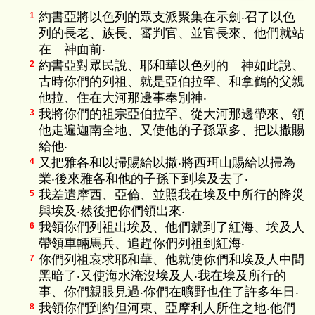
約書亞將以色列的眾支派聚集在示劍‧召了以色
1
列的長老、族長、審判官、並官長來、他們就站
在 神面前‧
約書亞對眾民說、耶和華以色列的 神如此說、
2
古時你們的列祖、就是亞伯拉罕、和拿鶴的父親
他拉、住在大河那邊事奉別神‧
我將你們的祖宗亞伯拉罕、從大河那邊帶來、領
3
他走遍迦南全地、又使他的子孫眾多、把以撒賜
給他‧
又把雅各和以掃賜給以撒‧將西珥山賜給以掃為
4
業‧後來雅各和他的子孫下到埃及去了‧
我差遣摩西、亞倫、並照我在埃及中所行的降災
5
與埃及‧然後把你們領出來‧
我領你們列祖出埃及、他們就到了紅海、埃及人
6
帶領車輛馬兵、追趕你們列祖到紅海‧
你們列祖哀求耶和華、他就使你們和埃及人中間
7
黑暗了‧又使海水淹沒埃及人‧我在埃及所行的
事、你們親眼見過‧你們在曠野也住了許多年日‧
我領你們到約但河東、亞摩利人所住之地‧他們
8