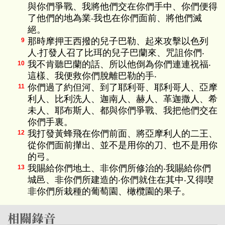
與你們爭戰、我將他們交在你們手中、你們便得
了他們的地為業‧我也在你們面前、將他們滅
絕。
那時摩押王西撥的兒子巴勒、起來攻擊以色列
9
人‧打發人召了比珥的兒子巴蘭來、咒詛你們‧
我不肯聽巴蘭的話、所以他倒為你們連連祝福‧
10
這樣、我便救你們脫離巴勒的手‧
你們過了約但河、到了耶利哥、耶利哥人、亞摩
11
利人、比利洗人、迦南人、赫人、革迦撒人、希
未人、耶布斯人、都與你們爭戰、我把他們交在
你們手裏。
我打發黃蜂飛在你們前面、將亞摩利人的二王、
12
從你們面前攆出、並不是用你的刀、也不是用你
的弓。
我賜給你們地土、非你們所修治的‧我賜給你們
13
城邑、非你們所建造的‧你們就住在其中‧又得喫
非你們所栽種的葡萄園、橄欖園的果子。