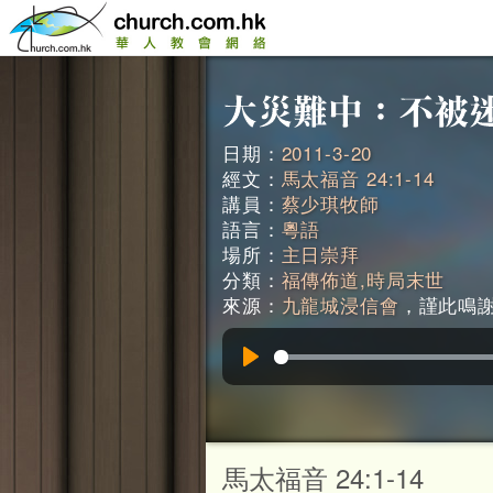
日期：
2011-3-20
經文：
馬太福音 24:1-14
講員：
蔡少琪牧師
語言：
粵語
場所：
主日崇拜
分類：
福傳佈道,時局末世
來源：
九龍城浸信會
，謹此鳴謝。
Play
馬太福音 24:1-14