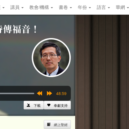
類
講員
教會/機構
書卷
年份
語言
華網
48:59
Rewind
Forward
15s
15s
下載
奉獻支持
網上聖經