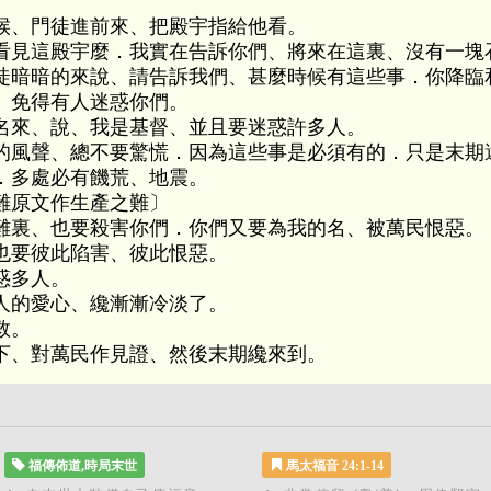
候、門徒進前來、把殿宇指給他看。
看見這殿宇麼．我實在告訴你們、將來在這裏、沒有一塊
徒暗暗的來說、請告訴我們、甚麼時候有這些事．你降臨
、免得有人迷惑你們。
名來、說、我是基督、並且要迷惑許多人。
的風聲、總不要驚慌．因為這些事是必須有的．只是末期
．多處必有饑荒、地震。
難原文作生產之難〕
難裏、也要殺害你們．你們又要為我的名、被萬民恨惡。
也要彼此陷害、彼此恨惡。
惑多人。
人的愛心、纔漸漸冷淡了。
救。
下、對萬民作見證、然後末期纔來到。
福傳佈道,時局末世
馬太福音 24:1-14