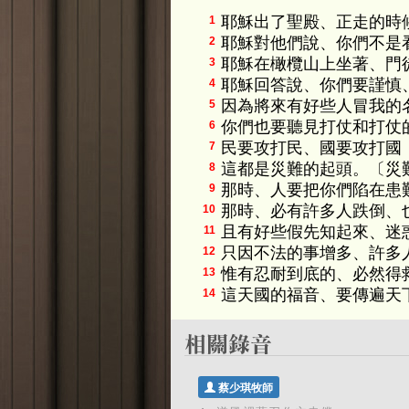
耶穌出了聖殿、正走的時
1
耶穌對他們說、你們不是
2
耶穌在橄欖山上坐著、門
3
耶穌回答說、你們要謹慎
4
因為將來有好些人冒我的
5
你們也要聽見打仗和打仗
6
民要攻打民、國要攻打國
7
這都是災難的起頭。〔災
8
那時、人要把你們陷在患
9
那時、必有許多人跌倒、
10
且有好些假先知起來、迷
11
只因不法的事增多、許多
12
惟有忍耐到底的、必然得
13
這天國的福音、要傳遍天
14
蔡少琪牧師