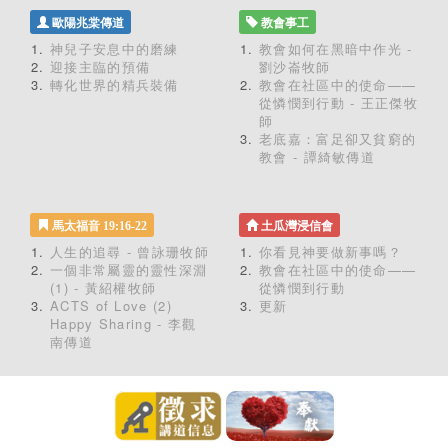
歐陽兆棠傳道
教會事工
神兒子安息中的磨練
教會如何在黑暗中作光 -
迎接主臨的預備
劉沙崙牧師
轉化世界的精兵裝備
教會在社區中的使命——
從憐憫到行動 - 王正傑牧
師
老底嘉：富足卻又貧窮的
教會 - 譚綺敏傳道
馬太福音 19:16-22
土瓜灣浸信會
人生的追尋 - 曾詠珊牧師
你看見神要做新事嗎？
一個非常屬靈的靈性深淵
教會在社區中的使命——
(1) - 黃紹權牧師
從憐憫到行動
ACTS of Love (2)
更新
Happy Sharing - 李觀
南傳道