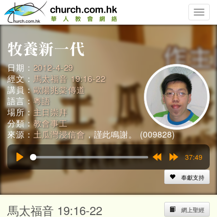
Toggle
naviga
日期：
2012-4-29
經文：
馬太福音 19:16-22
講員：
歐陽兆棠傳道
語言：
粵語
場所：
主日崇拜
分類：
教會事工
來源：
土瓜灣浸信會
，謹此鳴謝。 (009828)
37:49
Play
Rewind
Forward
15s
15s
奉獻支持
馬太福音 19:16-22
網上聖經