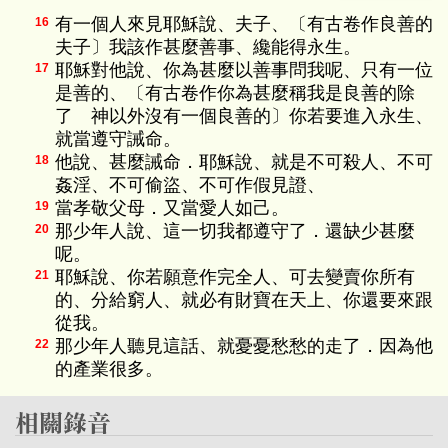
有一個人來見耶穌說、夫子、〔有古卷作良善的
16
夫子〕我該作甚麼善事、纔能得永生。
耶穌對他說、你為甚麼以善事問我呢、只有一位
17
是善的、〔有古卷作你為甚麼稱我是良善的除
了 神以外沒有一個良善的〕你若要進入永生、
就當遵守誡命。
他說、甚麼誡命．耶穌說、就是不可殺人、不可
18
姦淫、不可偷盜、不可作假見證、
當孝敬父母．又當愛人如己。
19
那少年人說、這一切我都遵守了．還缺少甚麼
20
呢。
耶穌說、你若願意作完全人、可去變賣你所有
21
的、分給窮人、就必有財寶在天上、你還要來跟
從我。
那少年人聽見這話、就憂憂愁愁的走了．因為他
22
的產業很多。