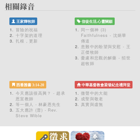
王家輝牧師
信徒生活,心靈關顧
冒險的祝福
同一個神 (3)
十字架的道理
Faithfulness - 沈炳華
扎根，更新
傳道
患難中的盼望與安慰 - 王
正傑牧師
憂慮和悲觀的解藥 - 招世
超牧師
西番雅書 3:14-20
中華基督教會梁發紀念禮拜堂
今天應該很高興？ - 趙承
微聲中的大能
恩宣教師
成聖與敬老
等一個人 - 林豪恩先生
真實與虛無
五大應許 (普) - Rev.
Steve Wible