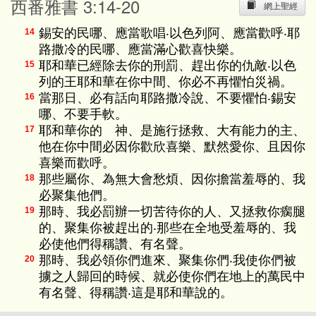
西番雅書 3:14-20
網上聖經
錫安的民哪、應當歌唱‧以色列阿、應當歡呼‧耶
14
路撒冷的民哪、應當滿心歡喜快樂。
耶和華已經除去你的刑罰、趕出你的仇敵‧以色
15
列的王耶和華在你中間、你必不再懼怕災禍。
當那日、必有話向耶路撒冷說、不要懼怕‧錫安
16
哪、不要手軟。
耶和華你的 神、是施行拯救、大有能力的主、
17
他在你中間必因你歡欣喜樂、默然愛你、且因你
喜樂而歡呼。
那些屬你、為無大會愁煩、因你擔當羞辱的、我
18
必聚集他們。
那時、我必罰辦一切苦待你的人、又拯救你瘸腿
19
的、聚集你被趕出的‧那些在全地受羞辱的、我
必使他們得稱讚、有名聲。
那時、我必領你們進來、聚集你們‧我使你們被
20
擄之人歸回的時候、就必使你們在地上的萬民中
有名聲、得稱讚‧這是耶和華說的。