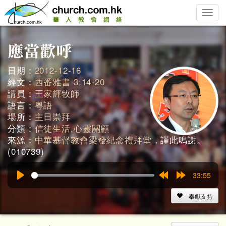
Toggle
naviga
日期：
2012-12-16
經文：
西番雅書 3:14-20
講員：
王家輝牧師
語言：
粵語
場所：
主日崇拜
分類：
信徒生活,心靈關顧
來源：
中華基督教會梁發紀念禮拜堂
，謹此鳴謝。
(010739)
33:55
Play
Rewind
Forward
15s
15s
奉獻支持