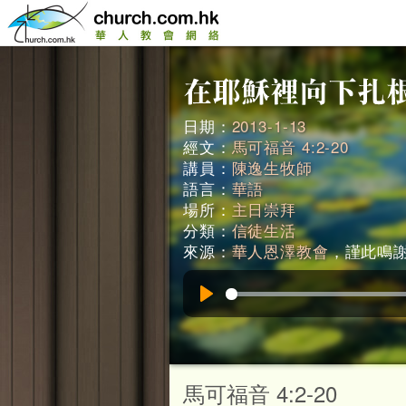
日期：
2013-1-13
經文：
馬可福音 4:2-20
講員：
陳逸生牧師
語言：
華語
場所：
主日崇拜
分類：
信徒生活
來源：
華人恩澤教會
，謹此鳴謝。
Play
馬可福音 4:2-20