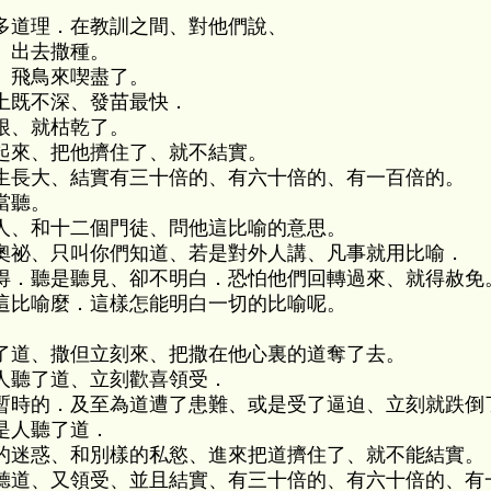
多道理．在教訓之間、對他們說、
、出去撒種。
、飛鳥來喫盡了。
土既不深、發苗最快．
根、就枯乾了。
起來、把他擠住了、就不結實。
生長大、結實有三十倍的、有六十倍的、有一百倍的。
當聽。
人、和十二個門徒、問他這比喻的意思。
奧祕、只叫你們知道、若是對外人講、凡事就用比喻．
得．聽是聽見、卻不明白．恐怕他們回轉過來、就得赦免
這比喻麼．這樣怎能明白一切的比喻呢。
。
了道、撒但立刻來、把撒在他心裏的道奪了去。
人聽了道、立刻歡喜領受．
暫時的．及至為道遭了患難、或是受了逼迫、立刻就跌倒
是人聽了道．
的迷惑、和別樣的私慾、進來把道擠住了、就不能結實。
聽道、又領受、並且結實、有三十倍的、有六十倍的、有