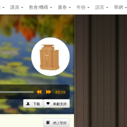
類
講員
教會/機構
書卷
年份
語言
華網
45:19
Rewind
Forward
15s
15s
下載
奉獻支持
網上聖經