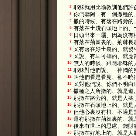
耶穌就用比喻教訓他們許
2
你們聽阿．有一個撒種的
3
撒的時候、有落在路旁的
4
有落在土淺石頭地上的、
5
日頭出來一曬、因為沒有
6
有落在荊棘裏的、荊棘長
7
又有落在好土裏的、就發
8
又說、有耳可聽的、就應
9
無人的時候、跟隨耶穌的
10
耶穌對他們說、 神國的
11
叫他們看是看見、卻不曉
12
又對他們說、你們不明白
13
撒種之人所撒的、就是道
14
那撒在路旁的、就是人聽
15
那撒在石頭地上的、就是
16
但他心裏沒有根、不過是
17
還有那撒在荊棘裏的、就
18
後來有世上的思慮、錢財
19
那撒在好地上的、就是人
20