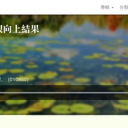
專輯
分
 (010860)