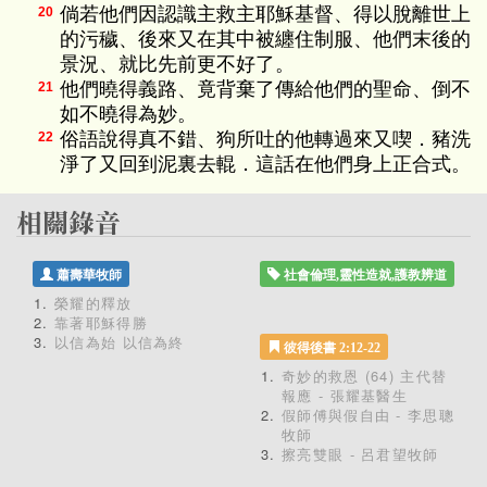
倘若他們因認識主救主耶穌基督、得以脫離世上
20
的污穢、後來又在其中被纏住制服、他們末後的
景況、就比先前更不好了。
他們曉得義路、竟背棄了傳給他們的聖命、倒不
21
如不曉得為妙。
俗語說得真不錯、狗所吐的他轉過來又喫．豬洗
22
淨了又回到泥裏去輥．這話在他們身上正合式。
蕭壽華牧師
社會倫理,靈性造就,護教辨道
榮耀的釋放
靠著耶穌得勝
以信為始 以信為終
彼得後書 2:12-22
奇妙的救恩 (64) 主代替
報應 - 張耀基醫生
假師傅與假自由 - 李思聰
牧師
擦亮雙眼 - 呂君望牧師