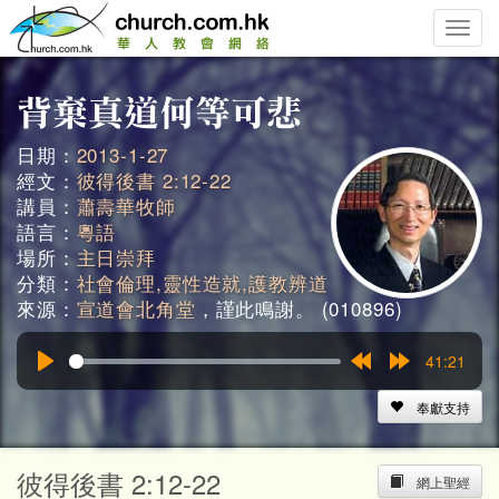
Toggle
naviga
日期：
2013-1-27
經文：
彼得後書 2:12-22
講員：
蕭壽華牧師
語言：
粵語
場所：
主日崇拜
分類：
社會倫理,靈性造就,護教辨道
來源：
宣道會北角堂
，謹此鳴謝。 (010896)
41:21
Play
Rewind
Forward
15s
15s
奉獻支持
彼得後書 2:12-22
網上聖經