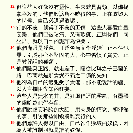
但這些人好像沒有靈性、生來就是畜類、以備捉
12
拿宰殺的．他們毀謗所不曉得的事、正在敗壞人
的時候、自己必遭遇敗壞．
行的不義、就得了不義的工價．這些人喜愛白晝
13
宴樂、他們已被玷污、又有瑕疵、正與你們一同
坐席、就以自己的詭詐為快樂．
他們滿眼是淫色、〔淫色原文作淫婦〕止不住犯
14
罪．引誘那心不堅固的人、心中習慣了貪婪、正
是被咒詛的種類．
他們離棄正路、就走差了、隨從比珥之子巴蘭的
15
路、巴蘭就是那貪愛不義之工價的先知．
他卻為自己的過犯受了責備．那不能說話的驢、
16
以人言攔阻先知的狂妄。
這些人是無水的井、是狂風催逼的霧氣、有墨黑
17
的幽暗為他們存留。
他們說虛妄矜誇的大話、用肉身的情慾、和邪淫
18
的事、引誘那些剛纔脫離妄行的人．
他們應許人得以自由、自己卻作敗壞的奴僕．因
19
為人被誰制服就是誰的奴僕。