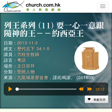
Toggle
naviga
日期：
2013-11-3
經文：
歷代志下 34:1-5
講員：
方桂生牧師
語言：
粵語
場所：
主日崇拜
分類：
聖經人物
來源：
九龍城基督徒會
，謹此鳴謝。 (011809)
33:12
Play
Rewind
Forward
15s
15s
奉獻支持