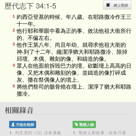
歷代志下 34:1-5
網上聖經
約西亞登基的時候、年八歲、在耶路撒冷作王三
1
十一年。
他行耶和華眼中看為正的事、效法他祖大衛所行
2
的、不偏左右。
他作王第八年、尚且年幼、就尋求他祖大衛的
3
神‧到了十二年、纔潔淨猶大和耶路撒冷、除掉
邱壇、木偶、雕刻的像、和鑄造的像。
眾人在他面前拆毀巴力的壇、砍斷壇上高高的日
4
像、又把木偶和雕刻的像、並鑄造的像打碎成
灰、撒在祭偶像人的墳上、
將他們祭司的骸骨燒在壇上、潔淨了猶大和耶路
5
撒冷。
方桂生牧師
聖經人物
列王系列 (12) 沒有勇氣
聖經人聖經事：哈拿只看