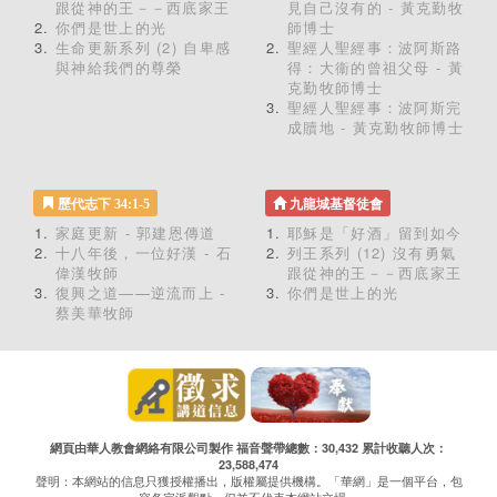
跟從神的王－－西底家王
見自己沒有的 - 黃克勤牧
你們是世上的光
師博士
生命更新系列 (2) 自卑感
聖經人聖經事：波阿斯路
與神給我們的尊榮
得：大衞的曾祖父母 - 黃
克勤牧師博士
聖經人聖經事：波阿斯完
成贖地 - 黃克勤牧師博士
歷代志下 34:1-5
九龍城基督徒會
家庭更新 - 郭建恩傳道
耶穌是「好酒」留到如今
十八年後，一位好漢 - 石
列王系列 (12) 沒有勇氣
偉漢牧師
跟從神的王－－西底家王
復興之道——逆流而上 -
你們是世上的光
蔡美華牧師
網頁由華人教會網絡有限公司製作 福音聲帶總數：30,432 累計收聽人次：
23,588,474
聲明：本網站的信息只獲授權播出，版權屬提供機構。「華網」是一個平台，包