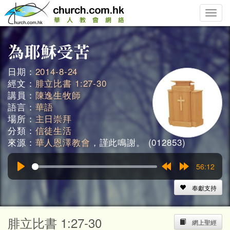
Toggle
naviga
日期：
2014-8-24
經文：
腓立比書 1:27-30
講員：
陳逸生牧師
語言：
華語
場所：
主日崇拜
分類：
信徒生活
來源：
華人恩澤教會
，謹此鳴謝。 (012853)
56:12
Play
Rewind
Forward
15s
15s
奉獻支持
腓立比書 1:27-30
網上聖經