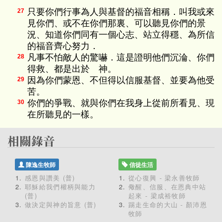
只要你們行事為人與基督的福音相稱．叫我或來
27
見你們、或不在你們那裏、可以聽見你們的景
況、知道你們同有一個心志、站立得穩、為所信
的福音齊心努力．
凡事不怕敵人的驚嚇．這是證明他們沉淪、你們
28
得救、都是出於 神。
因為你們蒙恩、不但得以信服基督、並要為他受
29
苦。
你們的爭戰、就與你們在我身上從前所看見、現
30
在所聽見的一樣。
陳逸生牧師
信徒生活
感恩與讚美 (普)
從心復興 - 梁永善牧師
耶穌給我們權柄與能力
儆醒、信服、在恩典中站
(普)
起來 - 梁成裕牧師
做決定與神的旨意 (普)
踢走生命的大山 - 顏沛恩
牧師