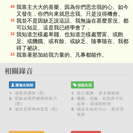
我靠主大大的喜樂、因為你們思念我的心、如今
10
又發生．你們向來就思念我、只是沒得機會。
我並不是因缺乏說這話、我無論在甚麼景況、都
11
可以知足、這是我已經學會了．
我知道怎樣處卑賤、也知道怎樣處豐富、或飽
12
足、或饑餓、或有餘、或缺乏、隨事隨在、我都
得了祕訣。
我靠著那加給我力量的、凡事都能作。
13
陳逸生牧師
信徒生活
感恩與讚美 (普)
從心復興 - 梁永善牧師
耶穌給我們權柄與能力
儆醒、信服、在恩典中站
(普)
起來 - 梁成裕牧師
做決定與神的旨意 (普)
踢走生命的大山 - 顏沛恩
牧師