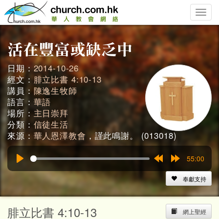
Toggle
naviga
日期：
2014-10-26
經文：
腓立比書 4:10-13
講員：
陳逸生牧師
語言：
華語
場所：
主日崇拜
分類：
信徒生活
來源：
華人恩澤教會
，謹此鳴謝。 (013018)
55:00
Play
Rewind
Forward
15s
15s
奉獻支持
腓立比書 4:10-13
網上聖經