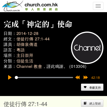
Toggle
naviga
日期：
2014-12-28
經文：
使徒行傳 27:1-44
講員：
胡偉泉傳道
語言：
粵語
場所：
主日崇拜
分類：
信徒生活
來源：
Channel 教會
，謹此鳴謝。 (013306)
42:18
Play
Rewind
Forward
15s
15s
奉獻支持
使徒行傳 27:1-44
網上聖經