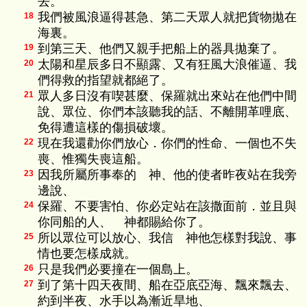
去。
我們被風浪逼得甚急、第二天眾人就把貨物拋在
18
海裏。
到第三天、他們又親手把船上的器具拋棄了。
19
太陽和星辰多日不顯露、又有狂風大浪催逼、我
20
們得救的指望就都絕了。
眾人多日沒有喫甚麼、保羅就出來站在他們中間
21
說、眾位、你們本該聽我的話、不離開革哩底、
免得遭這樣的傷損破壞。
現在我還勸你們放心．你們的性命、一個也不失
22
喪、惟獨失喪這船。
因我所屬所事奉的 神、他的使者昨夜站在我旁
23
邊說、
保羅、不要害怕、你必定站在該撒面前．並且與
24
你同船的人、 神都賜給你了。
所以眾位可以放心、我信 神他怎樣對我說、事
25
情也要怎樣成就。
只是我們必要撞在一個島上。
26
到了第十四天夜間、船在亞底亞海、飄來飄去、
27
約到半夜、水手以為漸近旱地、