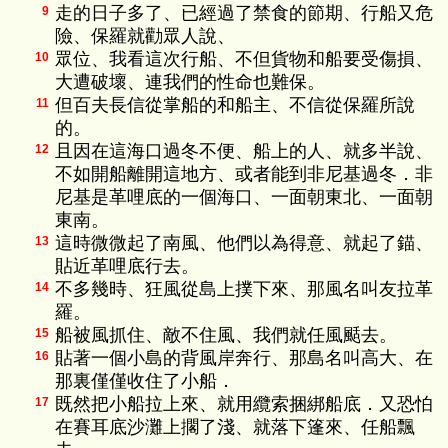
走的日子多了、已經過了禁食的節期、行船又危
9
險、保羅就勸眾人說、
眾位、我看這次行船、不但貨物和船要受傷損、
10
大遭破壞、連我們的性命也難保。
但百夫長信從掌船的和船主、不信從保羅所說
11
的。
且因在這海口過冬不便、船上的人、就多半說、
12
不如開船離開這地方、或者能到非尼基過冬．非
尼基是革哩底的一個海口、一面朝東北、一面朝
東南。
這時微微起了南風、他們以為得意、就起了錨、
13
貼近革哩底行去。
不多幾時、狂風從島上撲下來、那風名叫友拉革
14
羅。
船被風抓住、敵不住風、我們就任風颳去。
15
貼著一個小島的背風岸奔行、那島名叫高大、在
16
那裏僅僅收住了小船．
既然把小船拉上來、就用纜索捆綁船底．又恐怕
17
在賽耳底沙灘上擱了淺、就落下篷來、任船飄