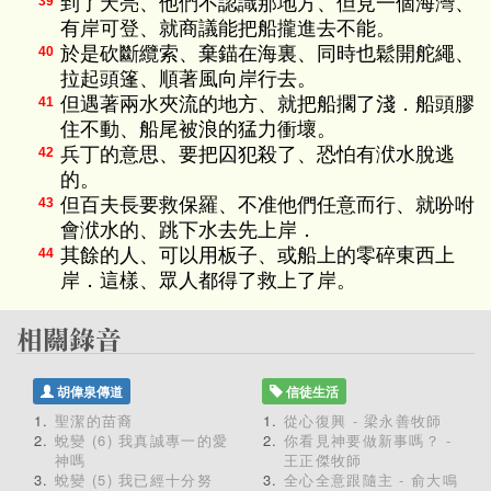
到了天亮、他們不認識那地方、但見一個海灣、
39
有岸可登、就商議能把船攏進去不能。
於是砍斷纜索、棄錨在海裏、同時也鬆開舵繩、
40
拉起頭篷、順著風向岸行去。
但遇著兩水夾流的地方、就把船擱了淺．船頭膠
41
住不動、船尾被浪的猛力衝壞。
兵丁的意思、要把囚犯殺了、恐怕有洑水脫逃
42
的。
但百夫長要救保羅、不准他們任意而行、就吩咐
43
會洑水的、跳下水去先上岸．
其餘的人、可以用板子、或船上的零碎東西上
44
岸．這樣、眾人都得了救上了岸。
胡偉泉傳道
信徒生活
聖潔的苗裔
從心復興 - 梁永善牧師
蛻變 (6) 我真誠專一的愛
你看見神要做新事嗎？ -
神嗎
王正傑牧師
蛻變 (5) 我已經十分努
全心全意跟隨主 - 俞大鳴