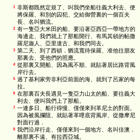
非斯都既然定規了、叫我們坐船往義大利去、便
1
將保羅、和別的囚犯、交給御營裏的一個百夫
長、名叫猶流。
有一隻亞大米田的船、要沿著亞西亞一帶地方的
2
海邊走、我們就上了那船開行、有馬其頓的帖撒
羅尼迦人、亞里達古、和我們同去。
第二天、到了西頓．猶流寬待保羅、准他往朋友
3
那裏去、受他們的照應。
從那裏又開船、因為風不順、就貼著居比路背風
4
岸行去。
過了基利家旁非利亞前面的海、就到了呂家的每
5
拉。
在那裏百夫長遇見一隻亞力山太的船、要往義大
6
利去、便叫我們上了那船。
一連多日、船行得慢、僅僅來到革尼土的對面。
7
因為被風攔阻、就貼著革哩底背風岸、從撒摩尼
對面行過．
我們沿岸行走、僅僅來到一個地方、名叫佳澳．
8
離那裏不遠、有拉西亞城。