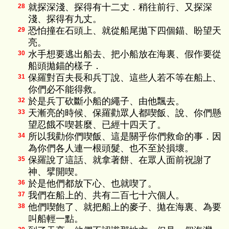
就探深淺、探得有十二丈．稍往前行、又探深
28
淺、探得有九丈。
恐怕撞在石頭上、就從船尾拋下四個錨、盼望天
29
亮。
水手想要逃出船去、把小船放在海裏、假作要從
30
船頭拋錨的樣子．
保羅對百夫長和兵丁說、這些人若不等在船上、
31
你們必不能得救。
於是兵丁砍斷小船的繩子、由他飄去。
32
天漸亮的時候、保羅勸眾人都喫飯、說、你們懸
33
望忍餓不喫甚麼、已經十四天了。
所以我勸你們喫飯、這是關乎你們救命的事．因
34
為你們各人連一根頭髮、也不至於損壞。
保羅說了這話、就拿著餅、在眾人面前祝謝了
35
神、擘開喫。
於是他們都放下心、也就喫了。
36
我們在船上的、共有二百七十六個人。
37
他們喫飽了、就把船上的麥子、拋在海裏、為要
38
叫船輕一點。