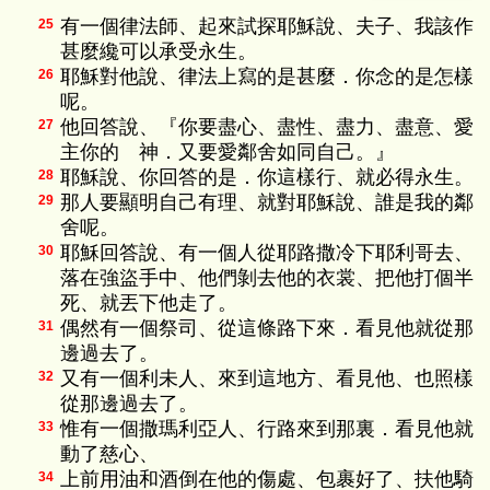
有一個律法師、起來試探耶穌說、夫子、我該作
25
甚麼纔可以承受永生。
耶穌對他說、律法上寫的是甚麼．你念的是怎樣
26
呢。
他回答說、『你要盡心、盡性、盡力、盡意、愛
27
主你的 神．又要愛鄰舍如同自己。』
耶穌說、你回答的是．你這樣行、就必得永生。
28
那人要顯明自己有理、就對耶穌說、誰是我的鄰
29
舍呢。
耶穌回答說、有一個人從耶路撒冷下耶利哥去、
30
落在強盜手中、他們剝去他的衣裳、把他打個半
死、就丟下他走了。
偶然有一個祭司、從這條路下來．看見他就從那
31
邊過去了。
又有一個利未人、來到這地方、看見他、也照樣
32
從那邊過去了。
惟有一個撒瑪利亞人、行路來到那裏．看見他就
33
動了慈心、
上前用油和酒倒在他的傷處、包裹好了、扶他騎
34