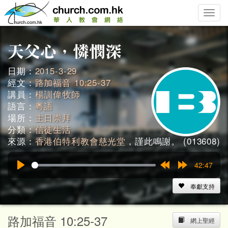
Toggle
naviga
日期：
2015-3-29
經文：
路加福音 10:25-37
講員：
楊訓偉牧師
語言：
粵語
場所：
主日崇拜
分類：
信徒生活
來源：
香港伯特利教會慈光堂
，謹此鳴謝。 (013608)
42:47
Play
Rewind
Forward
15s
15s
奉獻支持
路加福音 10:25-37
網上聖經