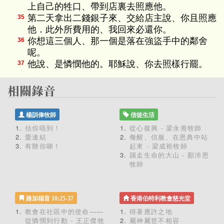
上自己的牲口、帶到店裏去照應他。
第二天拿出二錢銀子來、交給店主說、你且照應
35
他．此外所費用的、我回來必還你。
你想這三個人、那一個是落在強盜手中的鄰舍
36
呢。
他說、是憐憫他的。耶穌說、你去照樣行罷。
37
楊訓偉牧師
信徒生活
估你唔到！
從心復興 - 梁永善牧師
愛連結
儆醒、信服、在恩典中站
有辦你睇！
起來 - 梁成裕牧師
踢走生命的大山 - 顏沛恩
牧師
路加福音 10:25-37
香港伯特利教會慈光堂
教會在社區中的使命——
得著應許之地
從憐憫到行動 - 王正傑牧
屬神屬世不相容