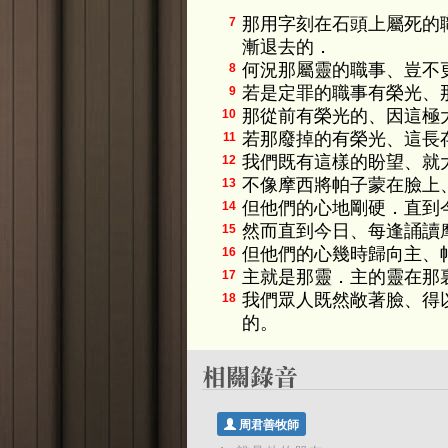
那用字刻在石頭上屬死的
7
漸退去的．
何況那屬靈的職事、豈不
8
若是定罪的職事有榮光、
9
那從前有榮光的、因這極
10
若那廢掉的有榮光、這長
11
我們既有這樣的盼望、就
12
不像摩西將帕子蒙在臉上
13
但他們的心地剛硬．直到
14
然而直到今日、每逢誦讀
15
但他們的心幾時歸向主、
16
主就是那靈．主的靈在那
17
我們眾人既然敞著臉、得
18
的。
周君善牧師