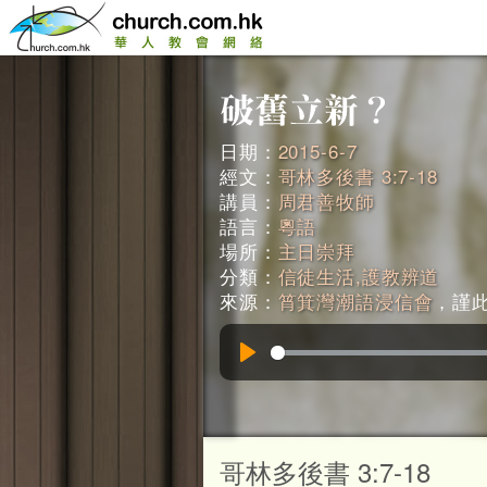
日期：
2015-6-7
經文：
哥林多後書 3:7-18
講員：
周君善牧師
語言：
粵語
場所：
主日崇拜
分類：
信徒生活,護教辨道
來源：
筲箕灣潮語浸信會
，謹此鳴
Play
哥林多後書 3:7-18