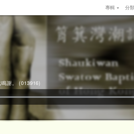
專輯
分
謝。 (013916)