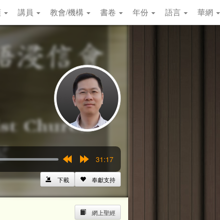
類
講員
教會/機構
書卷
年份
語言
華網
31:17
Rewind
Forward
15s
15s
下載
奉獻支持
網上聖經