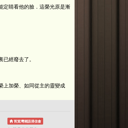
能定睛看他的臉．這榮光原是漸
裏已經廢去了。
榮上加榮、如同從主的靈變成
筲箕灣潮語浸信會