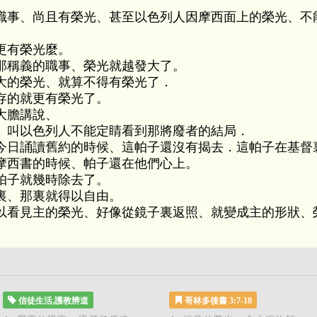
職事、尚且有榮光、甚至以色列人因摩西面上的榮光、不
更有榮光麼。
那稱義的職事、榮光就越發大了。
大的榮光、就算不得有榮光了．
存的就更有榮光了。
大膽講說、
、叫以色列人不能定睛看到那將廢者的結局．
今日誦讀舊約的時候、這帕子還沒有揭去．這帕子在基督
摩西書的時候、帕子還在他們心上。
帕子就幾時除去了。
裏、那裏就得以自由。
以看見主的榮光、好像從鏡子裏返照、就變成主的形狀、
信徒生活,護教辨道
哥林多後書 3:7-18