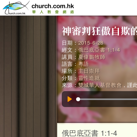
日期：
2015-6-28
經文：
俄巴底亞書 1:1-4
講員：
夏偉鵬牧師
語言：
粵語
場所：
主日崇拜
分類：
靈性造就
來源：
雙城華人基督教會
，謹此鳴
Play
俄巴底亞書 1:1-4