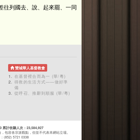
差往列國去、說、起來罷、一同
雙城華人基督教會
在基督裡合而為一 (華/粵)
得救的生活方式——做好準
備
從呼召、推辭到順服 (華/粵)
計收聽人次：23,584,927
台，包容各宗派觀點，但並不代表本網站立場。
(852) 5721 0338