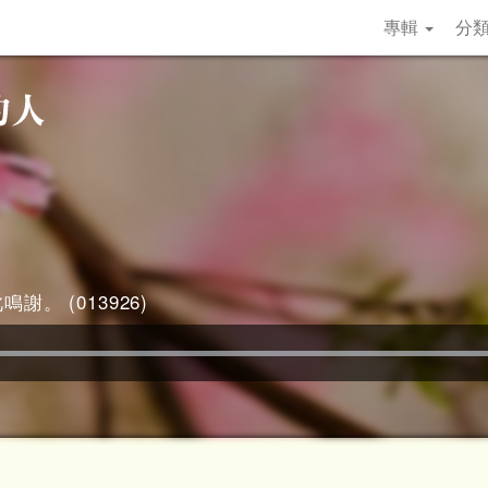
專輯
分
謝。 (013926)