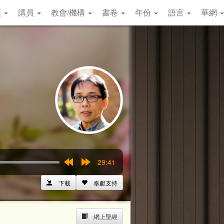
類
講員
教會/機構
書卷
年份
語言
華網
29:41
Rewind
Forward
15s
15s
下載
奉獻支持
網上聖經