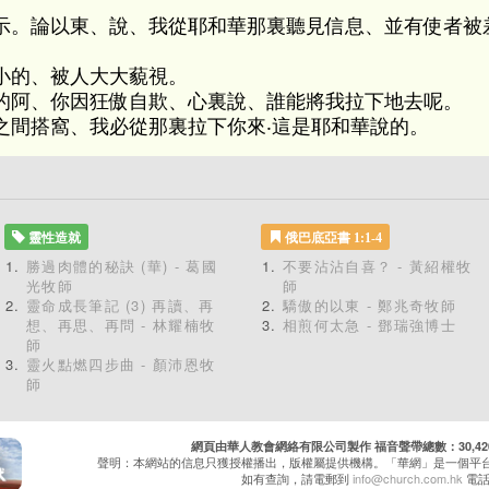
示。論以東、說、我從耶和華那裏聽見信息、並有使者被
小的、被人大大藐視。
的阿、你因狂傲自欺、心裏說、誰能將我拉下地去呢。
之間搭窩、我必從那裏拉下你來‧這是耶和華說的。
靈性造就
俄巴底亞書 1:1-4
勝過肉體的秘訣 (華) - 葛國
不要沾沾自喜？ - 黃紹權牧
光牧師
師
靈命成長筆記 (3) 再讀、再
驕傲的以東 - 鄭兆奇牧師
想、再思、再問 - 林耀楠牧
相煎何太急 - 鄧瑞強博士
師
靈火點燃四步曲 - 顏沛恩牧
師
網頁由華人教會網絡有限公司製作 福音聲帶總數：30,420 累
聲明：本網站的信息只獲授權播出，版權屬提供機構。「華網」是一個平
如有查詢，請電郵到
info@church.com.hk
電話：