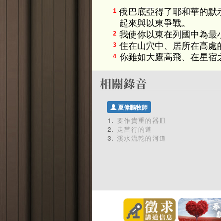
俄巴底亞得了耶和華的默
1
起來與以東爭戰。
我使你以東在列國中為最
2
住在山穴中、居所在高處
3
你雖如大鷹高飛、在星宿
4
夏偉鵬牧師
要作貴重的器皿
走當行的道
溪水流乾的河道