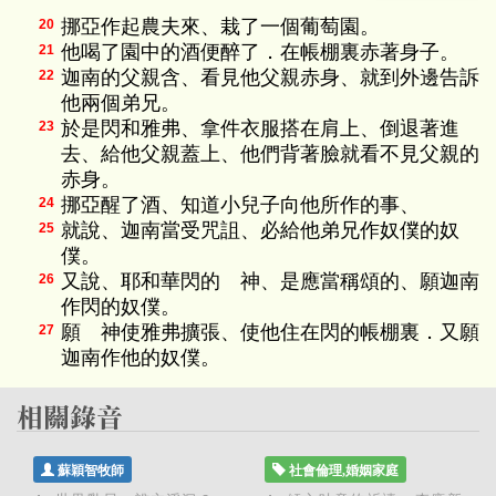
挪亞作起農夫來、栽了一個葡萄園。
20
他喝了園中的酒便醉了．在帳棚裏赤著身子。
21
迦南的父親含、看見他父親赤身、就到外邊告訴
22
他兩個弟兄。
於是閃和雅弗、拿件衣服搭在肩上、倒退著進
23
去、給他父親蓋上、他們背著臉就看不見父親的
赤身。
挪亞醒了酒、知道小兒子向他所作的事、
24
就說、迦南當受咒詛、必給他弟兄作奴僕的奴
25
僕。
又說、耶和華閃的 神、是應當稱頌的、願迦南
26
作閃的奴僕。
願 神使雅弗擴張、使他住在閃的帳棚裏．又願
27
迦南作他的奴僕。
蘇穎智牧師
社會倫理,婚姻家庭