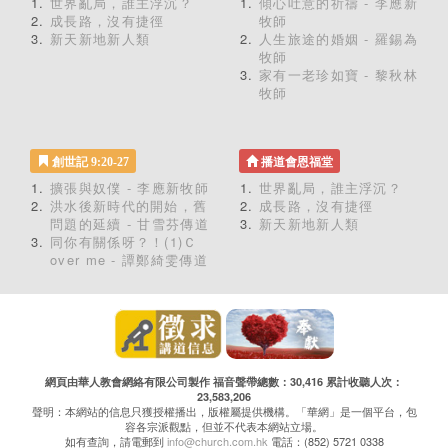
世界亂局，誰主浮沉？
傾心吐意的祈禱 - 李應新
成長路，沒有捷徑
牧師
新天新地新人類
人生旅途的婚姻 - 羅錫為
牧師
家有一老珍如寶 - 黎秋林
牧師
創世記 9:20-27
播道會恩福堂
擴張與奴僕 - 李應新牧師
世界亂局，誰主浮沉？
洪水後新時代的開始，舊
成長路，沒有捷徑
問題的延續 - 甘雪芬傳道
新天新地新人類
同你有關係呀？！(1)Ｃ
over me - 譚鄭綺雯傳道
網頁由華人教會網絡有限公司製作 福音聲帶總數：30,416 累計收聽人次：
23,583,206
聲明：本網站的信息只獲授權播出，版權屬提供機構。「華網」是一個平台，包
容各宗派觀點，但並不代表本網站立場。
如有查詢，請電郵到
info@church.com.hk
電話：(852) 5721 0338