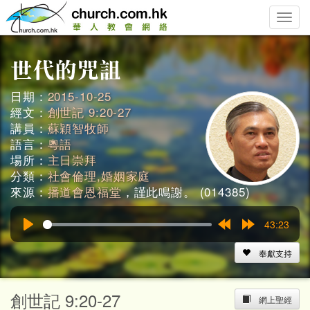
Toggle
naviga
日期：
2015-10-25
經文：
創世記 9:20-27
講員：
蘇穎智牧師
語言：
粵語
場所：
主日崇拜
分類：
社會倫理,婚姻家庭
來源：
播道會恩福堂
，謹此鳴謝。 (014385)
43:23
Play
Rewind
Forward
15s
15s
奉獻支持
創世記 9:20-27
網上聖經