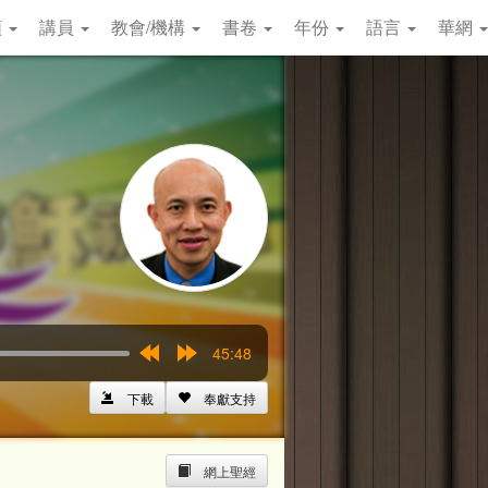
類
講員
教會/機構
書卷
年份
語言
華網
45:48
Rewind
Forward
15s
15s
下載
奉獻支持
網上聖經