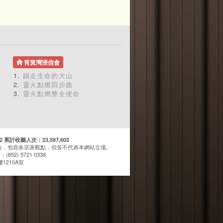
筲箕灣浸信會
踢走生命的大山
靈火點燃四步曲
靈火點燃整全使命
計收聽人次：23,587,602
台，包容各宗派觀點，但並不代表本網站立場。
(852) 5721 0338
1210A室