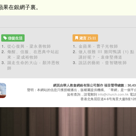
蘋果在銀網子裏。
信徒生活
箴言 25:11
從心復興 - 梁永善牧師
金蘋果 - 曹子光牧師
儆醒、信服、在恩典中站起
做人很難 III 雞同鴨講 (1) 點
來 - 梁成裕牧師
講好呢？ - 袁偉堅傳道
踢走生命的大山 - 顏沛恩牧
說話的藝術 - 曾智聰牧師
師
網頁由華人教會網絡有限公司製作 福音聲帶總數：30,432 累
聲明：本網站的信息只獲授權播出，版權屬提供機構。「華網」是一個平
如有查詢，請電郵到
info@church.com.hk
電話：
香港北角屈臣道4-6号海景大廈B座12樓