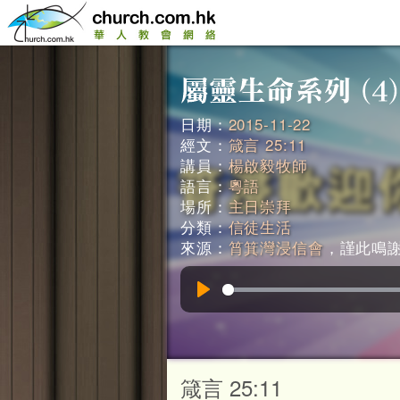
日期：
2015-11-22
經文：
箴言 25:11
講員：
楊啟毅牧師
語言：
粵語
場所：
主日崇拜
分類：
信徒生活
來源：
筲箕灣浸信會
，謹此鳴謝。
Play
箴言 25:11