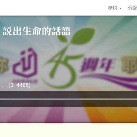
專輯
分
 (014485)