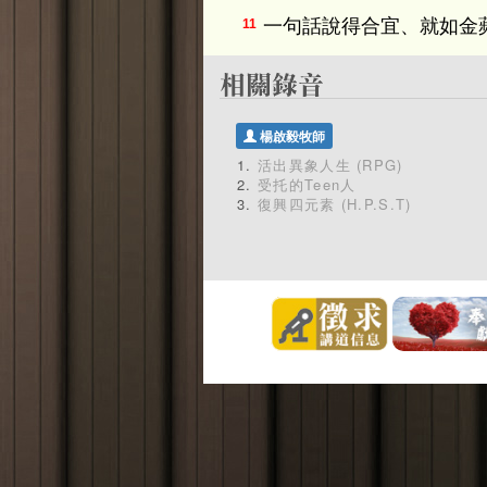
一句話說得合宜、就如金
11
楊啟毅牧師
活出異象人生 (RPG)
受托的Teen人
復興四元素 (H.P.S.T)