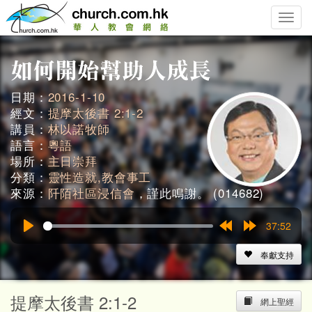
Toggle
naviga
日期：
2016-1-10
經文：
提摩太後書 2:1-2
講員：
林以諾牧師
語言：
粵語
場所：
主日崇拜
分類：
靈性造就,教會事工
來源：
阡陌社區浸信會
，謹此鳴謝。 (014682)
37:52
Play
Rewind
Forward
15s
15s
奉獻支持
提摩太後書 2:1-2
網上聖經