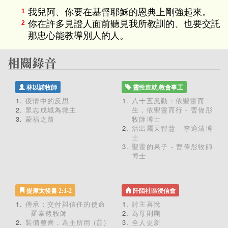
我兒阿、你要在基督耶穌的恩典上剛強起來。
1
你在許多見證人面前聽見我所教訓的、也要交託
2
那忠心能教導別人的人。
林以諾牧師
靈性造就,教會事工
疫情中的反思
八十五風動：依聖靈而
眾志成城為救主
生，依聖靈而行 - 曹偉彤
蒙福之路
牧師博士
活出屬天智慧 - 李適清博
士
聖靈的果子 - 曹偉彤牧師
博士
提摩太後書 2:1-2
阡陌社區浸信會
傳承：交付與信任的使命
討主喜悅
- 羅泰然牧師
為母則剛
裝備整齊，為主所用 (普)
全人更新