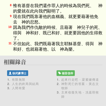
惟有基督在我們還作罪人的時候為我們死、 神
8
的愛就在此向我們顯明了。
現在我們既靠著他的血稱義、就更要藉著他免
9
去 神的忿怒。
因為我們作仇敵的時候、且藉著 神兒子的死、
10
得與 神和好、既已和好、就更要因他的生得救
了。
不但如此、我們既藉著我主耶穌基督、得與 神
11
和好、也就藉著他、以 神為樂。
徐武豪博士
福音信仰
有限無限
起來行走吧 - 梁紫健傳道
人生的終局與結局
神對死亡的答案 - 黃志文
人間有愛
牧師
主來收復失地 - 冼嘉琪牧
師