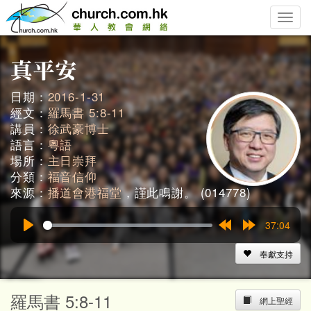
Toggle
naviga
日期：
2016-1-31
經文：
羅馬書 5:8-11
講員：
徐武豪博士
語言：
粵語
場所：
主日崇拜
分類：
福音信仰
來源：
播道會港福堂
，謹此鳴謝。 (014778)
37:04
Play
Rewind
Forward
15s
15s
奉獻支持
羅馬書 5:8-11
網上聖經