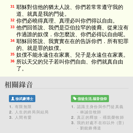
耶穌對信他的猶太人說、你們若常常遵守我的
31
道、就真是我的門徒。
你們必曉得真理、真理必叫你們得以自由。
32
他們回答說、我們是亞伯拉罕的後裔、從來沒有
33
作過誰的奴僕．你怎麼說、你們必得以自由呢。
耶穌回答說、我實實在在的告訴你們．所有犯罪
34
的、就是罪的奴僕。
奴僕不能永遠住在家裏、兒子是永遠住在家裏。
35
所以天父的兒子若叫你們自由、你們就真自由
36
了。
徐武豪博士
信徒生活,福音信仰
有限無限
認識主身份與作門徒真義
人生的終局與結局
- 林誠信牧師
人間有愛
真正的釋放 - 禤凱榮牧師
我的好處不在祢以外 (普)
- 劉銳鋒傳道