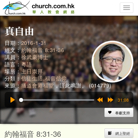
Toggle
naviga
日期：
2016-1-31
經文：
約翰福音 8:31-36
講員：
徐武豪博士
語言：
粵語
場所：
主日崇拜
分類：
信徒生活,福音信仰
來源：
播道會港福堂
，謹此鳴謝。 (014779)
31:08
Play
Rewind
Forward
15s
15s
奉獻支持
約翰福音 8:31-36
網上聖經