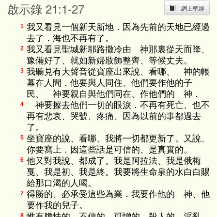
啟示錄 21:1-27
網上聖經
我又看見一個新天新地．因為先前的天地已經過
1
去了．海也不再有了。
我又看見聖城新耶路撒冷由 神那裏從天而降、
2
豫備好了、就如新婦妝飾整齊、等候丈夫。
我聽見有大聲音從寶座出來說、看哪、 神的帳
3
幕在人間．他要與人同住、他們要作他的子
民、 神要親自與他們同在、作他們的 神．
神要擦去他們一切的眼淚．不再有死亡、也不
4
再有悲哀、哭號、疼痛、因為以前的事都過去
了。
坐寶座的說、看哪、我將一切都更新了。又說、
5
你要寫上．因這些話是可信的、是真實的。
他又對我說、都成了。我是阿拉法、我是俄梅
6
戛、我是初、我是終。我要將生命泉的水白白賜
給那口渴的人喝。
得勝的、必承受這些為業．我要作他的 神、他
7
要作我的兒子。
惟有膽怯的、不信的、可憎的、殺人的、淫亂
8