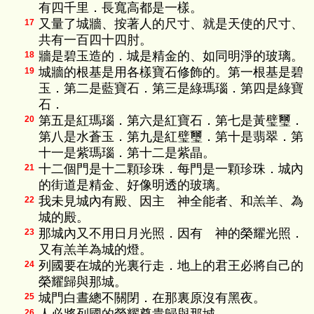
有四千里．長寬高都是一樣。
又量了城牆、按著人的尺寸、就是天使的尺寸、
17
共有一百四十四肘。
牆是碧玉造的．城是精金的、如同明淨的玻璃。
18
城牆的根基是用各樣寶石修飾的。第一根基是碧
19
玉．第二是藍寶石．第三是綠瑪瑙．第四是綠寶
石．
第五是紅瑪瑙．第六是紅寶石．第七是黃璧璽．
20
第八是水蒼玉．第九是紅璧璽．第十是翡翠．第
十一是紫瑪瑙．第十二是紫晶。
十二個門是十二顆珍珠．每門是一顆珍珠．城內
21
的街道是精金、好像明透的玻璃。
我未見城內有殿、因主 神全能者、和羔羊、為
22
城的殿。
那城內又不用日月光照．因有 神的榮耀光照．
23
又有羔羊為城的燈。
列國要在城的光裏行走．地上的君王必將自己的
24
榮耀歸與那城。
城門白晝總不關閉．在那裏原沒有黑夜。
25
26