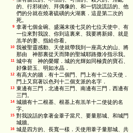
的、行邪術的、拜偶像的、和一切說謊話的、他
們的分就在燒著硫磺的火湖裏．這是第二次的
死。
拿著七個金碗、盛滿末後七災的七位天使中、有
9
一位來對我說、你到這裏來、我要將新婦、就是
羔羊的妻、指給你看。
我被聖靈感動、天使就帶我到一座高大的山、將
10
那由 神那裏從天而降的聖城耶路撒冷指示我。
城中有 神的榮耀．城的光輝如同極貴的寶石、
11
好像碧玉、明如水晶．
有高大的牆．有十二個門、門上有十二位天使．
12
門上又寫著以色列十二個支派的名字．
東邊有三門．北邊有三門、南邊有三門．西邊有
13
三門。
城牆有十二根基、根基上有羔羊十二使徒的名
14
字。
對我說話的拿著金葦子當尺、要量那城、和城門
15
城牆。
城是四方的、長寬一樣．天使用葦子量那城、共
16