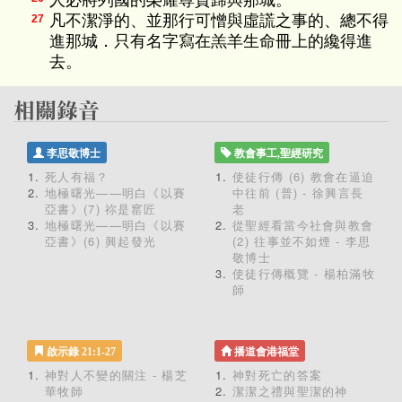
人必將列國的榮耀尊貴歸與那城。
凡不潔淨的、並那行可憎與虛謊之事的、總不得
27
進那城．只有名字寫在羔羊生命冊上的纔得進
去。
李思敬博士
教會事工,聖經研究
死人有福？
使徒行傳 (6) 教會在逼迫
地極曙光——明白《以賽
中往前 (普) - 徐興言長
亞書》(7) 祢是窰匠
老
地極曙光——明白《以賽
從聖經看當今社會與教會
亞書》(6) 興起發光
(2) 往事並不如煙 - 李思
敬博士
使徒行傳概覽 - 楊柏滿牧
師
啟示錄 21:1-27
播道會港福堂
神對人不變的關注 - 楊芝
神對死亡的答案
華牧師
潔潔之禮與聖潔的神