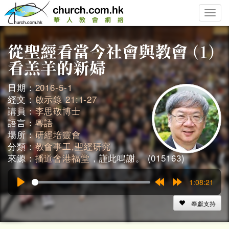
Toggle
naviga
日期：
2016-5-1
經文：
啟示錄 21:1-27
講員：
李思敬博士
語言：
粵語
場所：
研經培靈會
分類：
教會事工,聖經研究
來源：
播道會港福堂
，謹此鳴謝。 (015163)
1:08:21
Play
Rewind
Forward
15s
15s
奉獻支持