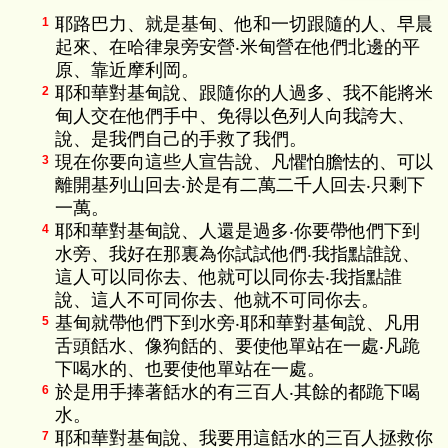
耶路巴力、就是基甸、他和一切跟隨的人、早晨
1
起來、在哈律泉旁安營‧米甸營在他們北邊的平
原、靠近摩利岡。
耶和華對基甸說、跟隨你的人過多、我不能將米
2
甸人交在他們手中、免得以色列人向我誇大、
說、是我們自己的手救了我們。
現在你要向這些人宣告說、凡懼怕膽怯的、可以
3
離開基列山回去‧於是有二萬二千人回去‧只剩下
一萬。
耶和華對基甸說、人還是過多‧你要帶他們下到
4
水旁、我好在那裏為你試試他們‧我指點誰說、
這人可以同你去、他就可以同你去‧我指點誰
說、這人不可同你去、他就不可同你去。
基甸就帶他們下到水旁‧耶和華對基甸說、凡用
5
舌頭餂水、像狗餂的、要使他單站在一處‧凡跪
下喝水的、也要使他單站在一處。
於是用手捧著餂水的有三百人‧其餘的都跪下喝
6
水。
耶和華對基甸說、我要用這餂水的三百人拯救你
7