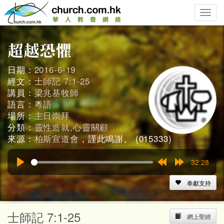
Toggle
naviga
日期：
2016-6-19
經文：
士師記 7:1-25
講員：
梁兆基牧師
語言：
粵語
場所：
主日崇拜
分類：
靈性造就,心靈關顧
來源：
柏斯宣道會
，謹此鳴謝。 (015333)
32:28
Play
Rewind
Forward
15s
15s
奉獻支持
士師記 7:1-25
網上聖經