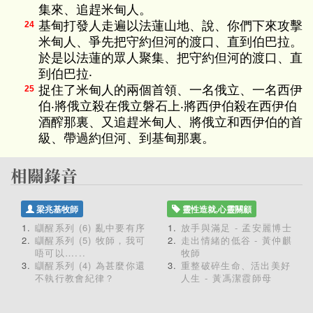
集來、追趕米甸人。
基甸打發人走遍以法蓮山地、說、你們下來攻擊
24
米甸人、爭先把守約但河的渡口、直到伯巴拉。
於是以法蓮的眾人聚集、把守約但河的渡口、直
到伯巴拉‧
捉住了米甸人的兩個首領、一名俄立、一名西伊
25
伯‧將俄立殺在俄立磐石上‧將西伊伯殺在西伊伯
酒醡那裏、又追趕米甸人、將俄立和西伊伯的首
級、帶過約但河、到基甸那裏。
梁兆基牧師
靈性造就,心靈關顧
瞓醒系列 (6) 亂中要有序
放手與滿足 - 孟安麗博士
瞓醒系列 (5) 牧師，我可
走出情緒的低谷 - 黃仲麒
唔可以…...
牧師
瞓醒系列 (4) 為甚麼你還
重整破碎生命、活出美好
不執行教會紀律？
人生 - 黃馮潔霞師母