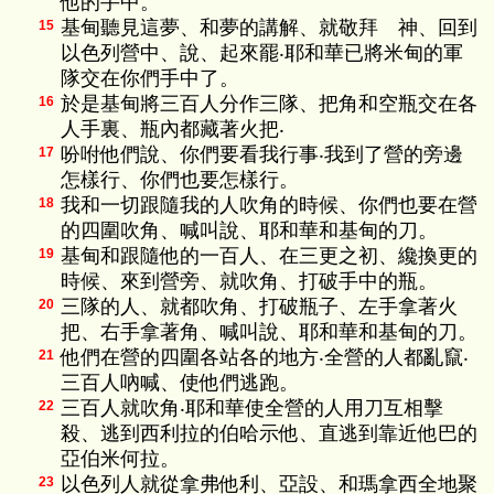
他的手中。
基甸聽見這夢、和夢的講解、就敬拜 神、回到
15
以色列營中、說、起來罷‧耶和華已將米甸的軍
隊交在你們手中了。
於是基甸將三百人分作三隊、把角和空瓶交在各
16
人手裏、瓶內都藏著火把‧
吩咐他們說、你們要看我行事‧我到了營的旁邊
17
怎樣行、你們也要怎樣行。
我和一切跟隨我的人吹角的時候、你們也要在營
18
的四圍吹角、喊叫說、耶和華和基甸的刀。
基甸和跟隨他的一百人、在三更之初、纔換更的
19
時候、來到營旁、就吹角、打破手中的瓶。
三隊的人、就都吹角、打破瓶子、左手拿著火
20
把、右手拿著角、喊叫說、耶和華和基甸的刀。
他們在營的四圍各站各的地方‧全營的人都亂竄‧
21
三百人吶喊、使他們逃跑。
三百人就吹角‧耶和華使全營的人用刀互相擊
22
殺、逃到西利拉的伯哈示他、直逃到靠近他巴的
亞伯米何拉。
以色列人就從拿弗他利、亞設、和瑪拿西全地聚
23