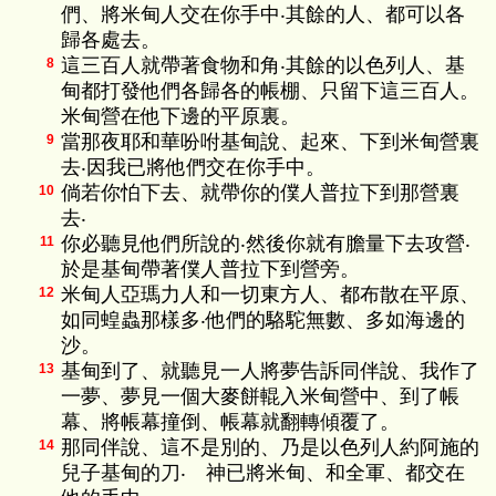
們、將米甸人交在你手中‧其餘的人、都可以各
歸各處去。
這三百人就帶著食物和角‧其餘的以色列人、基
8
甸都打發他們各歸各的帳棚、只留下這三百人。
米甸營在他下邊的平原裏。
當那夜耶和華吩咐基甸說、起來、下到米甸營裏
9
去‧因我已將他們交在你手中。
倘若你怕下去、就帶你的僕人普拉下到那營裏
10
去‧
你必聽見他們所說的‧然後你就有膽量下去攻營‧
11
於是基甸帶著僕人普拉下到營旁。
米甸人亞瑪力人和一切東方人、都布散在平原、
12
如同蝗蟲那樣多‧他們的駱駝無數、多如海邊的
沙。
基甸到了、就聽見一人將夢告訴同伴說、我作了
13
一夢、夢見一個大麥餅輥入米甸營中、到了帳
幕、將帳幕撞倒、帳幕就翻轉傾覆了。
那同伴說、這不是別的、乃是以色列人約阿施的
14
兒子基甸的刀‧ 神已將米甸、和全軍、都交在