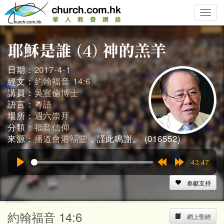
Toggle
naviga
日期：
2017-4-1
經文：
約翰福音 14:6
講員：
吳宣倫博士
語言：
粵語
場所：
週六崇拜
分類：
福音信仰
來源：
播道會港福堂
，謹此鳴謝。 (016552)
43:47
Play
Rewind
Forward
15s
15s
奉獻支持
約翰福音 14:6
網上聖經