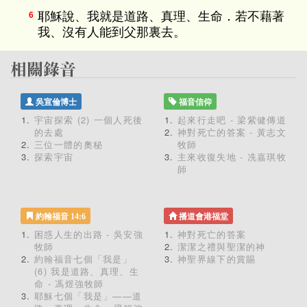
耶穌說、我就是道路、真理、生命．若不藉著
6
我、沒有人能到父那裏去。
吳宣倫博士
福音信仰
宇宙探索 (2) 一個人死後
起來行走吧 - 梁紫健傳道
的去處
神對死亡的答案 - 黃志文
三位一體的奧秘
牧師
探索宇宙
主來收復失地 - 冼嘉琪牧
師
約翰福音 14:6
播道會港福堂
困惑人生的出路 - 吳安強
神對死亡的答案
牧師
潔潔之禮與聖潔的神
約翰福音七個「我是」
神聖界線下的賞賜
(6) 我是道路、真理、生
命 - 馮煜強牧師
耶穌七個「我是」——道