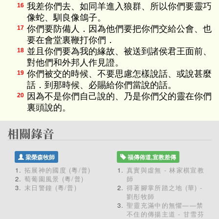
我差你們去、如同羊進入狼群、所以你們要靈巧
16
像蛇、馴良像鴿子。
你們要防備人．因為他們要把你們交給公會、也
17
要在會堂裏鞭打你們．
並且你們要為我的緣故、被送到諸侯君王面前、
18
對他們和外邦人作見證。
你們被交的時候、不要思慮怎樣說話、或說甚麼
19
話．到那時候、必賜給你們當說的話。
因為不是你們自己說的、乃是你們父的靈在你們
20
裏頭說的。
梁榮森牧師
福傳佈道,宣教差傳
拓展神的國度 (粵/普)
真實與虛無 - 林家棋宣教
萄葡園風景 (粵/普)
師
末日警鐘 (粵/普)
得著腳掌所踏之地 (華) -
劉彤牧師
聖靈充滿中的無懼——禁
不住的傳揚主道 - 甘雪芬