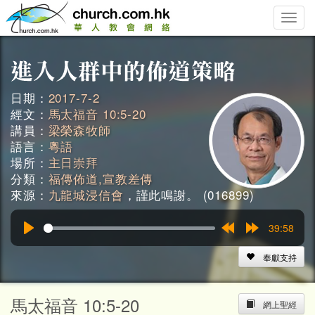
Toggle
naviga
日期：
2017-7-2
經文：
馬太福音 10:5-20
講員：
梁榮森牧師
語言：
粵語
場所：
主日崇拜
分類：
福傳佈道,宣教差傳
來源：
九龍城浸信會
，謹此鳴謝。 (016899)
39:58
Play
Rewind
Forward
15s
15s
奉獻支持
馬太福音 10:5-20
網上聖經