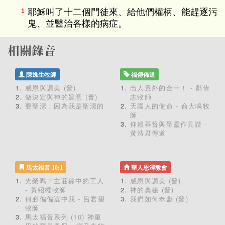
耶穌叫了十二個門徒來、給他們權柄、能趕逐污
1
鬼、並醫治各樣的病症。
陳逸生牧師
福傳佈道
感恩與讚美 (普)
出人意外的合一！ - 鄺偉
做決定與神的旨意 (普)
志牧師
要聖潔，因為我是聖潔的
天國人的使命 - 俞大鳴牧
師
仰賴基督與聖靈作見證 -
黃浩君傳道
馬太福音 10:1
華人恩澤教會
光榮嗎？主莊稼中的工人
感恩與讚美 (普)
- 黃紹權牧師
神的奧秘 (普)
何必偏偏選中我 - 呂君望
我們如何奉獻 (普)
牧師
馬太福音系列 (10) 神重