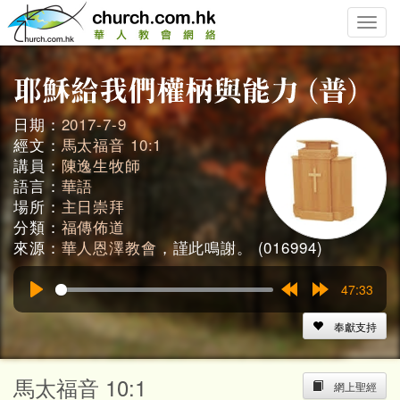
Toggle
naviga
日期：
2017-7-9
經文：
馬太福音 10:1
講員：
陳逸生牧師
語言：
華語
場所：
主日崇拜
分類：
福傳佈道
來源：
華人恩澤教會
，謹此鳴謝。 (016994)
47:33
Play
Rewind
Forward
15s
15s
奉獻支持
馬太福音 10:1
網上聖經