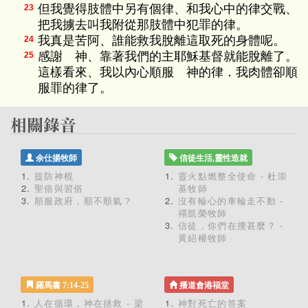
但我覺得肢體中另有個律、和我心中的律交戰、
23
把我擄去叫我附從那肢體中犯罪的律。
我真是苦阿、誰能救我脫離這取死的身體呢。
24
感謝 神、靠著我們的主耶穌基督就能脫離了。
25
這樣看來、我以內心順服 神的律．我肉體卻順
服罪的律了。
余仕揚牧師
信徒生活,靈性造就
提防神棍
靈火點燃整全使命 - 杜崇
聖俗與習俗
基牧師
順服政府，順不順氣？
沒有輪心的車輪走不動 -
禤凱榮牧師
信徒，你們在攪甚麼？ -
黃紹權牧師
羅馬書 7:14-25
播道會港福堂
人在循環，神在拯救 - 梁
神對死亡的答案