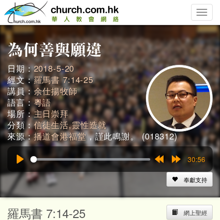
Toggle
naviga
日期：
2018-5-20
經文：
羅馬書 7:14-25
講員：
余仕揚牧師
語言：
粵語
場所：
主日崇拜
分類：
信徒生活,靈性造就
來源：
播道會港福堂
，謹此鳴謝。 (018312)
30:56
Play
Rewind
Forward
15s
15s
奉獻支持
羅馬書 7:14-25
網上聖經