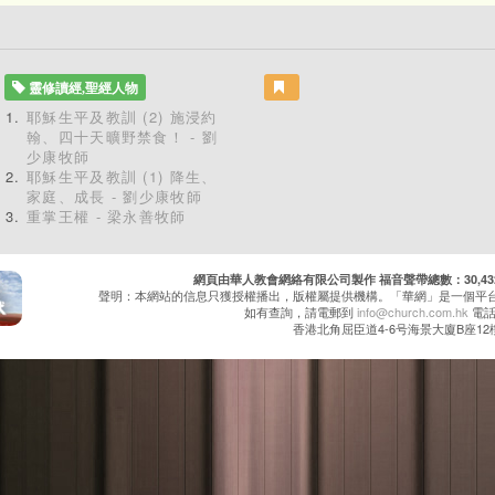
靈修讀經,聖經人物
耶穌生平及教訓 (2) 施浸約
翰、四十天曠野禁食！ - 劉
少康牧師
耶穌生平及教訓 (1) 降生、
家庭、成長 - 劉少康牧師
重掌王權 - 梁永善牧師
網頁由華人教會網絡有限公司製作 福音聲帶總數：30,432 累
聲明：本網站的信息只獲授權播出，版權屬提供機構。「華網」是一個平
如有查詢，請電郵到
info@church.com.hk
電話：
香港北角屈臣道4-6号海景大廈B座12樓