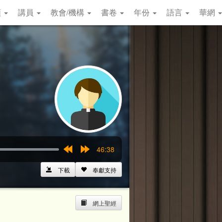
類
講員
教會/機構
書卷
年份
語言
華網
46:38
Rewind
Forward
15s
15s
下載
奉獻支持
網上聖經