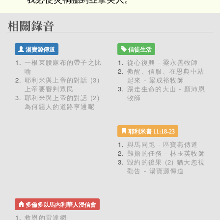
湯寶源傳道
信徒生活
一根束腰麻布的帶子之比
從心復興 - 梁永善牧師
喻
儆醒、信服、在恩典中站
耶利米與上帝的對話 (3)
起來 - 梁成裕牧師
上帝要審判眾民
踢走生命的大山 - 顏沛恩
耶利米與上帝的對話 (2)
牧師
為何惡人的道路亨通呢
耶利米書 11:18-23
與馬同跑 - 區寶燕傳道
難擔的任務 - 林玉英牧師
毀約的後果 (2) 猶大忽視
勸告 - 湯寶源傳道
多倫多以馬內利華人浸信會
救恩的雷達網