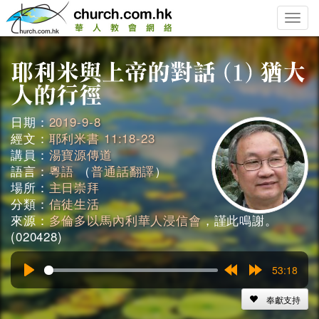
Toggle
naviga
日期：
2019-9-8
經文：
耶利米書 11:18-23
講員：
湯寶源傳道
語言：
粵語
（
普通話翻譯
）
場所：
主日崇拜
分類：
信徒生活
來源：
多倫多以馬內利華人浸信會
，謹此鳴謝。
(020428)
53:18
Play
Rewind
Forward
15s
15s
奉獻支持