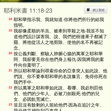
耶利米書 11:18-23
網上聖經
耶和華指示我、我就知道‧你將他們所行的給我
18
指明。
我卻像柔順的羊羔、被牽到宰殺之地‧我並不知
19
道他們設計謀害我、說、我們把樹連果子都滅了
罷、將他從活人之地剪除、使他的名不再被記
念。
按公義判斷、察驗人肺腑心腸的萬軍之耶和華
20
阿、我卻要見你在他們身上報仇‧因我將我的案
件向你稟明了。
所以耶和華論到尋索你命的亞拿突人如此說、他
21
們說、你不要奉耶和華的名說豫言、免得你死在
我們手中‧
所以萬軍之耶和華如此說、看哪、我必刑罰他
22
們、他們的少年人、必被刀劍殺死‧他們的兒
女、必因飢荒滅亡。
並且沒有餘剩的人留給他們‧因為在追討之年、
23
我必使災禍臨到亞拿突人。