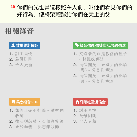
你們的光也當這樣照在人前、叫他們看見你們的
16
好行為、便將榮耀歸給你們在天上的父。
林羅麗斯牧師
福音信仰,信徒生活,福傳佈道
討主喜悅
殉道者的血是教會的種子
為母則剛
- 林鳳妹傳道
全人更新
兩個關於「天國」的比喻
(粵) - 吳良凡傳道
兩個關於「天國」的比喻
(普) - 吳良凡傳道
馬太福音 5:16
阡陌社區浸信會
如何正確的行義 - 潘智翔
討主喜悅
牧師
為母則剛
律法與怒發 - 石偉漢牧師
全人更新
止於至善 - 郭志榮牧師