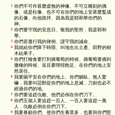
你們不可作甚麼虛無的神像、不可立雕刻的偶
1
像、或是柱像、也不可在你們的地上安甚麼鏨成
的石像、向他跪拜、因為我是耶和華你們的
神。
你們要守我的安息日、敬我的聖所．我是耶和
2
華。
你們若遵行我的律例、謹守我的誡命、
3
我就給你們降下時雨、叫地生出土產、田野的樹
4
木結果子。
你們打糧食要打到摘葡萄的時候、摘葡萄要摘到
5
撒種的時候、並且要喫得飽足、在你們的地上安
然居住。
我要賜平安在你們的地上、你們躺臥、無人驚
6
嚇．我要叫惡獸從你們的地上息滅．刀劍也必不
經過你們的地。
你們要追趕仇敵、他們必倒在你們刀下。
7
你們五個人要追趕一百人、一百人要追趕一萬
8
人．仇敵必倒在你們刀下。
我要眷顧你們、使你們生養眾多．也要與你們堅
9