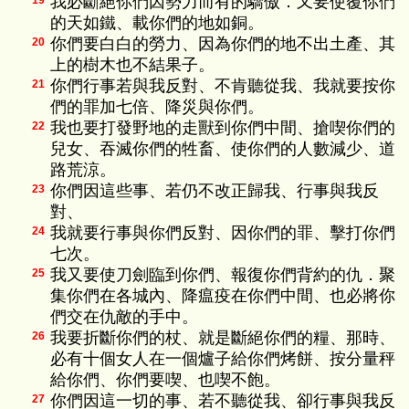
我必斷絕你們因勢力而有的驕傲．又要使覆你們
19
的天如鐵、載你們的地如銅。
你們要白白的勞力、因為你們的地不出土產、其
20
上的樹木也不結果子。
你們行事若與我反對、不肯聽從我、我就要按你
21
們的罪加七倍、降災與你們。
我也要打發野地的走獸到你們中間、搶喫你們的
22
兒女、吞滅你們的牲畜、使你們的人數減少、道
路荒涼。
你們因這些事、若仍不改正歸我、行事與我反
23
對、
我就要行事與你們反對、因你們的罪、擊打你們
24
七次。
我又要使刀劍臨到你們、報復你們背約的仇．聚
25
集你們在各城內、降瘟疫在你們中間、也必將你
們交在仇敵的手中。
我要折斷你們的杖、就是斷絕你們的糧、那時、
26
必有十個女人在一個爐子給你們烤餅、按分量秤
給你們、你們要喫、也喫不飽。
你們因這一切的事、若不聽從我、卻行事與我反
27