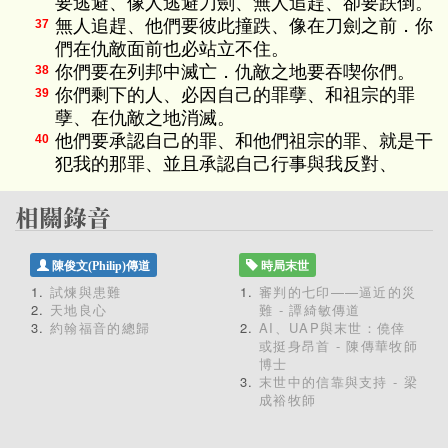
要逃避、像人逃避刀劍、無人追趕、卻要跌倒。
無人追趕、他們要彼此撞跌、像在刀劍之前．你
37
們在仇敵面前也必站立不住。
你們要在列邦中滅亡．仇敵之地要吞喫你們。
38
你們剩下的人、必因自己的罪孽、和祖宗的罪
39
孽、在仇敵之地消滅。
他們要承認自己的罪、和他們祖宗的罪、就是干
40
犯我的那罪、並且承認自己行事與我反對、
陳俊文(Philip)傳道
時局末世
試煉與患難
審判的七印——逼近的災
天地良心
難 - 譚綺敏傳道
約翰福音的總歸
AI、UAP與末世：僥倖
或挺身昂首 - 陳傳華牧師
博士
末世中的信靠與支持 - 梁
成裕牧師