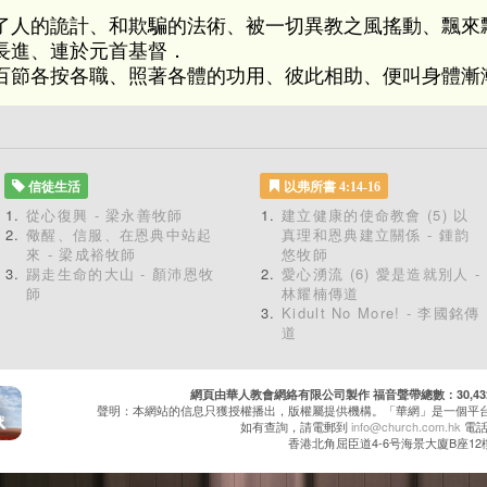
了人的詭計、和欺騙的法術、被一切異教之風搖動、飄來
長進、連於元首基督．
百節各按各職、照著各體的功用、彼此相助、便叫身體漸
信徒生活
以弗所書 4:14-16
從心復興 - 梁永善牧師
建立健康的使命教會 (5) 以
儆醒、信服、在恩典中站起
真理和恩典建立關係 - 鍾韵
來 - 梁成裕牧師
悠牧師
踢走生命的大山 - 顏沛恩牧
愛心湧流 (6) 愛是造就別人 -
師
林耀楠傳道
Kidult No More! - 李國銘傳
道
網頁由華人教會網絡有限公司製作 福音聲帶總數：30,432 累
聲明：本網站的信息只獲授權播出，版權屬提供機構。「華網」是一個平
如有查詢，請電郵到
info@church.com.hk
電話：
香港北角屈臣道4-6号海景大廈B座12樓