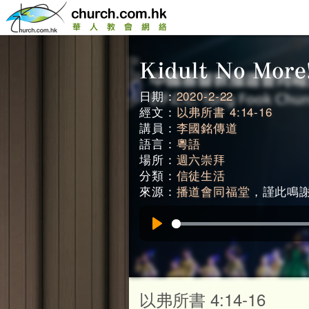
日期：
2020-2-22
經文：
以弗所書 4:14-16
講員：
李國銘傳道
語言：
粵語
場所：
週六崇拜
分類：
信徒生活
來源：
播道會同福堂
，謹此鳴謝。
Play
以弗所書 4:14-16