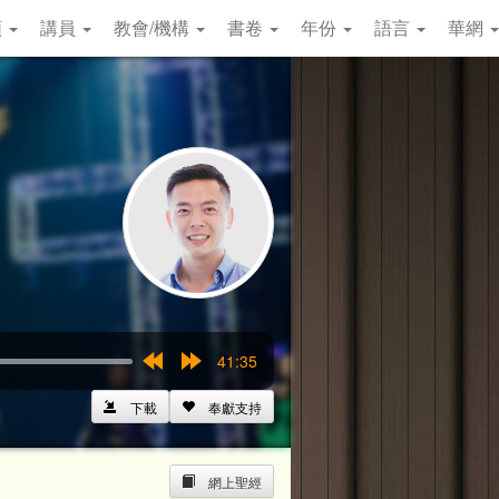
類
講員
教會/機構
書卷
年份
語言
華網
41:35
Rewind
Forward
15s
15s
下載
奉獻支持
網上聖經