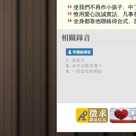
使我們不再作小孩子、中
14
惟用愛心說誠實話、凡事
15
全身都靠他聯絡得合式、
16
李國銘傳道
逆風行
為何這般浪費？
一切從這經開始