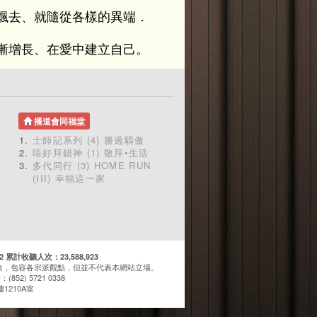
飄去、就隨從各樣的異端．
漸增長、在愛中建立自己。
播道會同福堂
士師記系列 (4) 勝過驕傲
唔好拜錯神 (1) 敬拜•生活
多代同行 (3) HOME RUN
(III) 幸福這一家
計收聽人次：23,588,923
台，包容各宗派觀點，但並不代表本網站立場。
(852) 5721 0338
1210A室