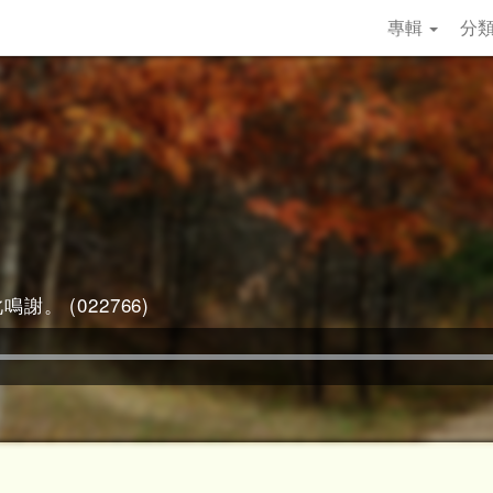
專輯
分
謝。 (022766)