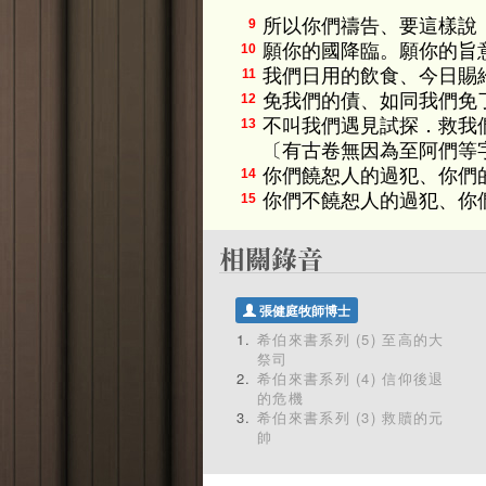
所以你們禱告、要這樣說
9
願你的國降臨。願你的旨
10
我們日用的飲食、今日賜
11
免我們的債、如同我們免
12
不叫我們遇見試探．救我
13
〔有古卷無因為至阿們等
你們饒恕人的過犯、你們
14
你們不饒恕人的過犯、你
15
張健庭牧師博士
希伯來書系列 (5) 至高的大
祭司
希伯來書系列 (4) 信仰後退
的危機
希伯來書系列 (3) 救贖的元
帥