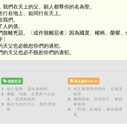
．我們在天上的父、願人都尊你的名為聖。
意行在地上、如同行在天上。
給我們。
了人的債。
們脫離兇惡。〔或作脫離惡者〕因為國度、權柄、榮耀、
字〕
的天父也必饒恕你們的過犯。
們的天父也必不饒恕你們的過犯。
信徒生活
馬太福音 6:9-15
從心復興 - 梁永善牧師
求主教導我們禱告 - 石偉漢
儆醒、信服、在恩典中站起
牧師
來 - 梁成裕牧師
爾國臨格、在地若天 - 蘇穎
踢走生命的大山 - 顏沛恩牧
睿牧師
師
「到地」的禱告 - 秦民德傳
道