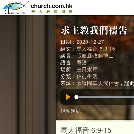
日期：
2020-12-27
經文：
馬太福音 6:9-15
講員：
張健庭牧師博士
語言：
粵語
場所：
主日崇拜
分類：
信徒生活
來源：
慕道園華人浸信會
，謹此鳴
Play
視頻連結
馬太福音 6:9-15