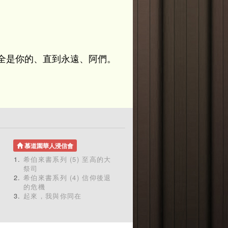
全是你的、直到永遠、阿們。
慕道園華人浸信會
希伯來書系列 (5) 至高的大
祭司
希伯來書系列 (4) 信仰後退
的危機
起來，我與你同在