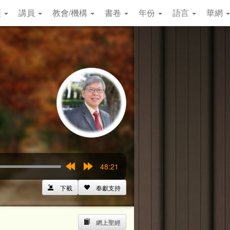
類
講員
教會/機構
書卷
年份
語言
華網
48:21
Rewind
Forward
15s
15s
下載
奉獻支持
網上聖經