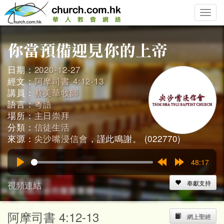
Toggle
naviga
日期：
2020-12-27
經文：
阿摩司書 4:12-13
講員：
蔡美華牧師
語言：
粵語
場所：
主日崇拜
分類：
信徒生活
來源：
尖沙嘴浸信會
，謹此鳴謝。 (022770)
48:17
Play
Rewind
Forward
15s
15s
視頻連結
奉獻支持
阿摩司書 4:12-13
網上聖經