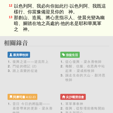
以色列阿、我必向你如此行‧以色列阿、我既這
12
樣行、你當豫備迎見你的 神。
那創山、造風、將心意指示人、使晨光變為幽
13
暗、腳踏在地之高處的‧他的名是耶和華萬軍
之 神。
蔡美華牧師
信徒生活
復興之道——逆流而上
從心復興 - 梁永善牧師
門徒的標記 (2)
儆醒、信服、在恩典中站
踏上喜樂的征途
起來 - 梁成裕牧師
踢走生命的大山 - 顏沛恩
牧師
阿摩司書 4:12-13
尖沙嘴浸信會
昔日 今日的將臨期——
單單事奉神
基督帶來的更新 - 梁永善
復興，從祭壇前痛悔開始
牧師
靠主與同心