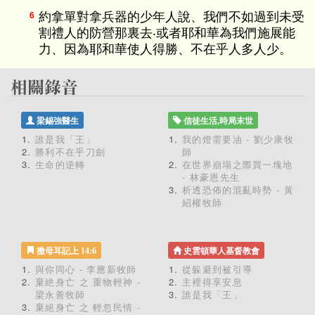
約拿單對拿兵器的少年人說、我們不如過到未受
6
割禮人的防營那裏去‧或者耶和華為我們施展能
力、因為耶和華使人得勝、不在乎人多人少。
梁錫強醫生
信徒生活,時局末世
誰是我「王」
我的燈需要油 - 劉少康牧
勝利不在乎刀劍
師
生命的逆轉
在世界崩塌之際買一塊地
- 林豪恩先生
析透恐佈的混亂時勢 - 黃
紹權牧師
撒母耳記上 14:6
史雲頓華人基督教會
與你同心 - 李應新牧師
從躲避到被引導
棄絶身亡 之 重物輕神 -
主裡得享安息
梁永善牧師
誰是我「王」
棄絕身亡 之 輕忽民情 -