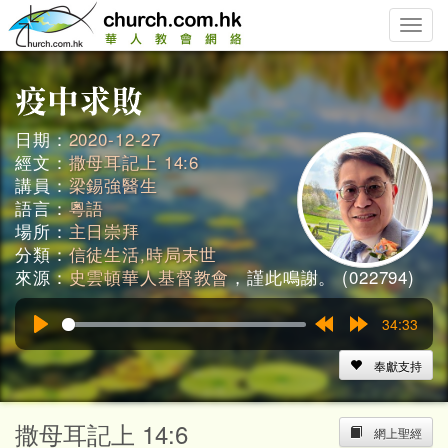
Toggle
naviga
日期：
2020-12-27
經文：
撒母耳記上 14:6
講員：
梁錫強醫生
語言：
粵語
場所：
主日崇拜
分類：
信徒生活,時局末世
來源：
史雲頓華人基督教會
，謹此鳴謝。 (022794)
34:33
Play
Rewind
Forward
15s
15s
奉獻支持
撒母耳記上 14:6
網上聖經