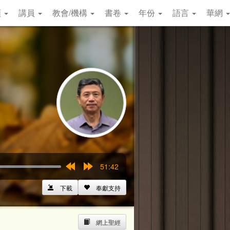
類
講員
教會/機構
書卷
年份
語言
華網
51:42
Rewind
Forward
15s
15s
下載
奉獻支持
網上聖經