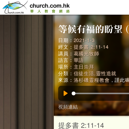
日期：
2021-1-3
經文：
提多書 2:11-14
講員：
葛國光牧師
語言：
華語
場所：
主日崇拜
分類：
信徒生活,靈性造就
來源：
洛杉磯靈糧教會
，謹此鳴謝
Play
視頻連結
提多書 2:11-14