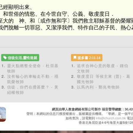
已經顯明出來、
、和世俗的情慾、在今世自守、公義、敬虔度日．
至大的 神、和〔或作無和字〕我們救主耶穌基督的榮耀
我們脫離一切罪惡、又潔淨我們、特作自己的子民、熱心
信徒生活,靈性造就
提多書 2:11-14
靈火點燃整全使命 - 杜崇基
追求合神心意的敬虔 - 鍾伯
牧師
文牧師
沒有輪心的車輪走不動 - 禤
敬虔度日 等候主來 (普) - 葛
凱榮牧師
國光牧師
信徒，你們在攪甚麼？ - 黃
以馬內利 - 鄭兆奇牧師
紹權牧師
網頁由華人教會網絡有限公司製作 福音聲帶總數：30,420 累
聲明：本網站的信息只獲授權播出，版權屬提供機構。「華網」是一個平
如有查詢，請電郵到
info@church.com.hk
電話：
香港北角屈臣道4-6号海景大廈B座12樓