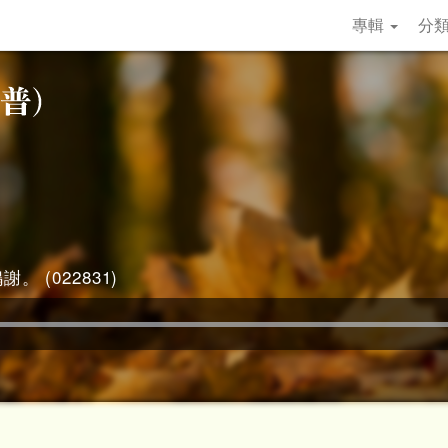
專輯
分
。 (022831)