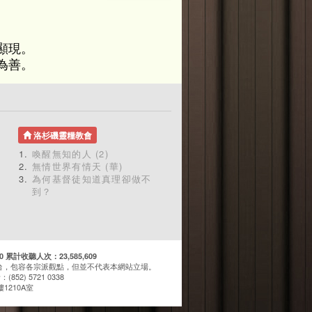
顯現。
為善。
洛杉磯靈糧教會
喚醒無知的人 (2)
無情世界有情天 (華)
為何基督徒知道真理卻做不
到？
計收聽人次：23,585,609
台，包容各宗派觀點，但並不代表本網站立場。
(852) 5721 0338
1210A室