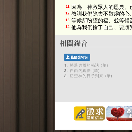
因為 神救眾人的恩典、
11
教訓我們除去不敬虔的心
12
等候所盼望的福、並等候
13
他為我們捨了自己、要贖
14
葛國光牧師
勝過肉體的秘訣 (華)
自由的真諦 (華)
切望神的日子到來 (華)