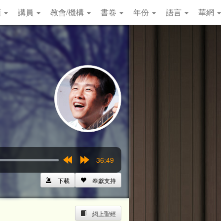
類
講員
教會/機構
書卷
年份
語言
華網
36:49
Rewind
Forward
15s
15s
下載
奉獻支持
網上聖經