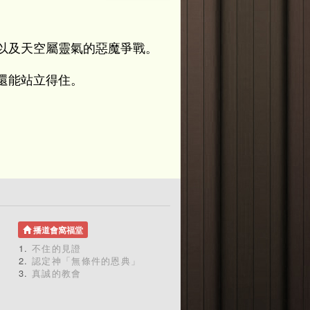
以及天空屬靈氣的惡魔爭戰。
還能站立得住。
播道會窩福堂
不住的見證
認定神「無條件的恩典」
真誠的教會