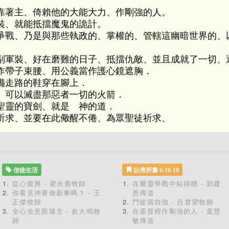
靠著主、倚賴他的大能大力、作剛強的人。
裝、就能抵擋魔鬼的詭計。
爭戰、乃是與那些執政的、掌權的、管轄這幽暗世界的、
副軍裝、好在磨難的日子、抵擋仇敵、並且成就了一切、
作帶子束腰、用公義當作護心鏡遮胸．
備走路的鞋穿在腳上．
、可以滅盡那惡者一切的火箭．
聖靈的寶劍、就是 神的道．
祈求、並要在此儆醒不倦、為眾聖徒祈求、
信徒生活
以弗所書 6:10-18
從心復興 - 梁永善牧師
在屬靈爭戰中站得穩 - 郭建
你看見神要做新事嗎？ - 王
恩傳道
正傑牧師
門徒當自強 - 呂君望牧師
全心全意跟隨主 - 俞大鳴牧
在基督裡作剛強的人 - 葉慧
師
敏傳道