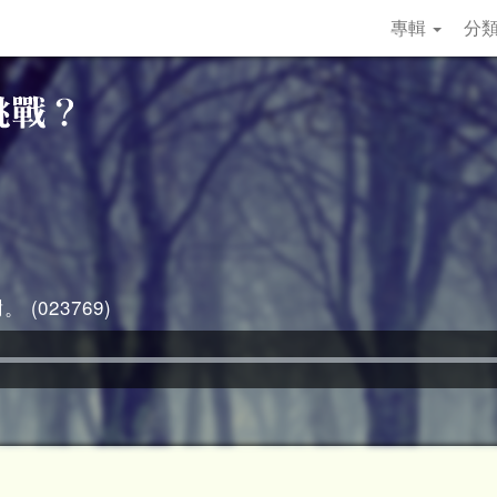
專輯
分
 (023769)