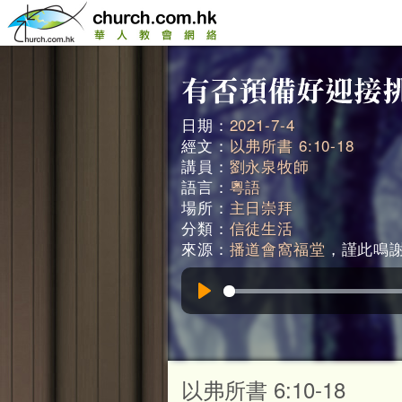
日期：
2021-7-4
經文：
以弗所書 6:10-18
講員：
劉永泉牧師
語言：
粵語
場所：
主日崇拜
分類：
信徒生活
來源：
播道會窩福堂
，謹此鳴謝。
Play
以弗所書 6:10-18