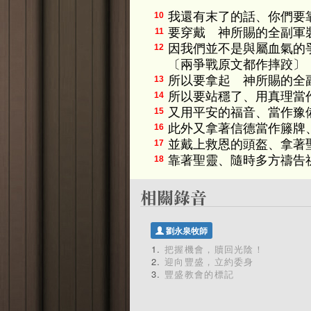
我還有末了的話、你們要
10
要穿戴 神所賜的全副軍
11
因我們並不是與屬血氣的
12
〔兩爭戰原文都作摔跤〕
所以要拿起 神所賜的全
13
所以要站穩了、用真理當
14
又用平安的福音、當作豫
15
此外又拿著信德當作籐牌
16
並戴上救恩的頭盔、拿著
17
靠著聖靈、隨時多方禱告
18
劉永泉牧師
把握機會，贖回光陰！
迎向豐盛，立約委身
豐盛教會的標記