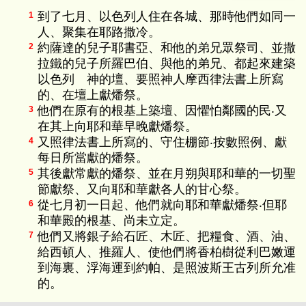
到了七月、以色列人住在各城、那時他們如同一
1
人、聚集在耶路撒冷。
約薩達的兒子耶書亞、和他的弟兄眾祭司、並撒
2
拉鐵的兒子所羅巴伯、與他的弟兄、都起來建築
以色列 神的壇、要照神人摩西律法書上所寫
的、在壇上獻燔祭。
他們在原有的根基上築壇、因懼怕鄰國的民‧又
3
在其上向耶和華早晚獻燔祭。
又照律法書上所寫的、守住棚節‧按數照例、獻
4
每日所當獻的燔祭。
其後獻常獻的燔祭、並在月朔與耶和華的一切聖
5
節獻祭、又向耶和華獻各人的甘心祭。
從七月初一日起、他們就向耶和華獻燔祭‧但耶
6
和華殿的根基、尚未立定。
他們又將銀子給石匠、木匠、把糧食、酒、油、
7
給西頓人、推羅人、使他們將香柏樹從利巴嫩運
到海裏、浮海運到約帕、是照波斯王古列所允准
的。