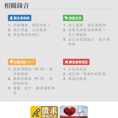
劉永泉牧師
信徒生活
把握機會，贖回光陰！
從心復興 - 梁永善牧師
迎向豐盛，立約委身
你看見神要做新事嗎？ -
豐盛教會的標記
王正傑牧師
全心全意跟隨主 - 俞大鳴
牧師
以斯拉記 3:1-7
播道會窩福堂
從祭壇開始 (粵/華) - 陳
不住的見證
沛偉牧師
認定神「無條件的恩典」
建殿的根基 (粵/普) - 張
真誠的教會
樹強牧師
凝聚、前行 - 鄺黃麗明傳
道