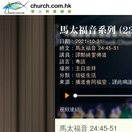
日期：
2021-10-31
經文：
馬太福音 24:45-51
講員：
譚鄭綺雯傳道
語言：
粵語
場所：
主日崇拜
分類：
信徒生活
來源：
播道會同福堂
，謹此鳴謝。
Play
視頻連結
馬太福音 24:45-51