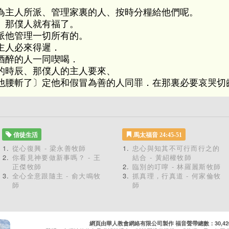
為主人所派、管理家裏的人、按時分糧給他們呢。
、那僕人就有福了。
派他管理一切所有的。
主人必來得遲．
酒醉的人一同喫喝．
的時辰、那僕人的主人要來、
他腰斬了〕定他和假冒為善的人同罪．在那裏必要哀哭切
信徒生活
馬太福音 24:45-51
從心復興 - 梁永善牧師
忠心與知其不可行而行之的
你看見神要做新事嗎？ - 王
結合 - 黃紹權牧師
正傑牧師
臨別的叮嚀 - 林羅麗斯牧師
全心全意跟隨主 - 俞大鳴牧
抓真理，行真道 - 何家倫牧
師
師
網頁由華人教會網絡有限公司製作 福音聲帶總數：30,420 累