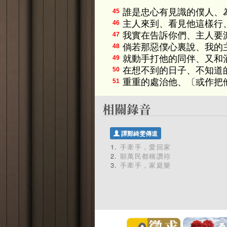
誰是忠心有見識的僕人、
45
主人來到、看見他這樣行
46
我實在告訴你們、主人要
47
倘若那惡僕心裏說、我的
48
就動手打他的同伴、又和
49
在想不到的日子、不知道
50
重重的處治他、〔或作把
51
譚鄭綺雯傳道
手牽手，愛回家
願萬民都稱讚祢
手牽手，家庭樂