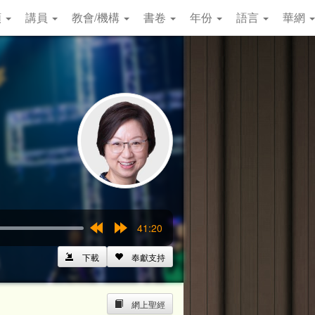
類
講員
教會/機構
書卷
年份
語言
華網
41:20
Rewind
Forward
15s
15s
下載
奉獻支持
網上聖經