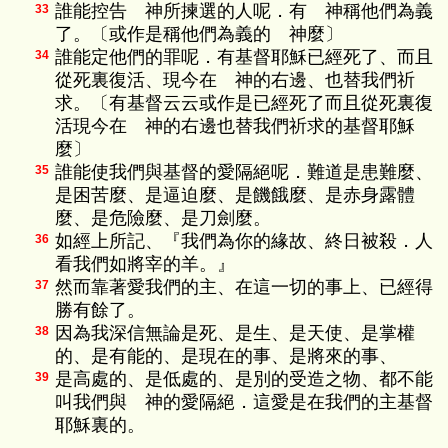
誰能控告 神所揀選的人呢．有 神稱他們為義
33
了。〔或作是稱他們為義的 神麼〕
誰能定他們的罪呢．有基督耶穌已經死了、而且
34
從死裏復活、現今在 神的右邊、也替我們祈
求。〔有基督云云或作是已經死了而且從死裏復
活現今在 神的右邊也替我們祈求的基督耶穌
麼〕
誰能使我們與基督的愛隔絕呢．難道是患難麼、
35
是困苦麼、是逼迫麼、是饑餓麼、是赤身露體
麼、是危險麼、是刀劍麼。
如經上所記、『我們為你的緣故、終日被殺．人
36
看我們如將宰的羊。』
然而靠著愛我們的主、在這一切的事上、已經得
37
勝有餘了。
因為我深信無論是死、是生、是天使、是掌權
38
的、是有能的、是現在的事、是將來的事、
是高處的、是低處的、是別的受造之物、都不能
39
叫我們與 神的愛隔絕．這愛是在我們的主基督
耶穌裏的。