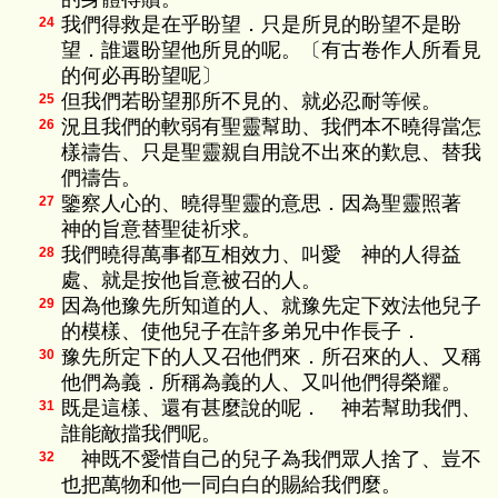
我們得救是在乎盼望．只是所見的盼望不是盼
24
望．誰還盼望他所見的呢。〔有古卷作人所看見
的何必再盼望呢〕
但我們若盼望那所不見的、就必忍耐等候。
25
況且我們的軟弱有聖靈幫助、我們本不曉得當怎
26
樣禱告、只是聖靈親自用說不出來的歎息、替我
們禱告。
鑒察人心的、曉得聖靈的意思．因為聖靈照著
27
神的旨意替聖徒祈求。
我們曉得萬事都互相效力、叫愛 神的人得益
28
處、就是按他旨意被召的人。
因為他豫先所知道的人、就豫先定下效法他兒子
29
的模樣、使他兒子在許多弟兄中作長子．
豫先所定下的人又召他們來．所召來的人、又稱
30
他們為義．所稱為義的人、又叫他們得榮耀。
既是這樣、還有甚麼說的呢． 神若幫助我們、
31
誰能敵擋我們呢。
神既不愛惜自己的兒子為我們眾人捨了、豈不
32
也把萬物和他一同白白的賜給我們麼。