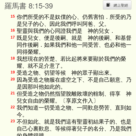
羅馬書 8:15-39
網上聖經
你們所受的不是奴僕的心、仍舊害怕．所受的乃
15
是兒子的心、因此我們呼叫阿爸、父。
聖靈與我們的心同證我們是 神的兒女．
16
既是兒女、便是後嗣、就是 神的後嗣、和基督
17
同作後嗣．如果我們和他一同受苦、也必和他一
同得榮耀。
我想現在的苦楚、若比起將來要顯於我們的榮
18
耀、就不足介意了。
受造之物、切望等候 神的眾子顯出來。
19
因為受造之物服在虛空之下、不是自己願意、乃
20
是因那叫他如此的。
但受造之物仍然指望脫離敗壞的轄制、得享 神
21
兒女自由的榮耀。〔享原文作入〕
我們知道一切受造之物、一同歎息勞苦、直到如
22
今。
不但如此、就是我們這有聖靈初結果子的、也是
23
自己心裏歎息、等候得著兒子的名分、乃是我們
的身體得贖。