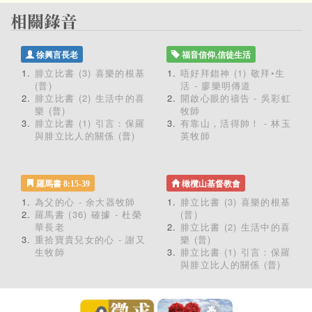
徐興言長老
福音信仰,信徒生活
腓立比書 (3) 喜樂的根基
唔好拜錯神 (1) 敬拜•生
(普)
活 - 廖樂明傳道
腓立比書 (2) 生活中的喜
開啟心眼的禱告 - 吳彩虹
樂 (普)
牧師
腓立比書 (1) 引言：保羅
有靠山，活得帥！ - 林玉
與腓立比人的關係 (普)
英牧師
羅馬書 8:15-39
橄欖山基督教會
為父的心 - 余大器牧師
腓立比書 (3) 喜樂的根基
羅馬書 (36) 確據 - 杜榮
(普)
華長老
腓立比書 (2) 生活中的喜
重拾寶貴兒女的心 - 謝又
樂 (普)
生牧師
腓立比書 (1) 引言：保羅
與腓立比人的關係 (普)