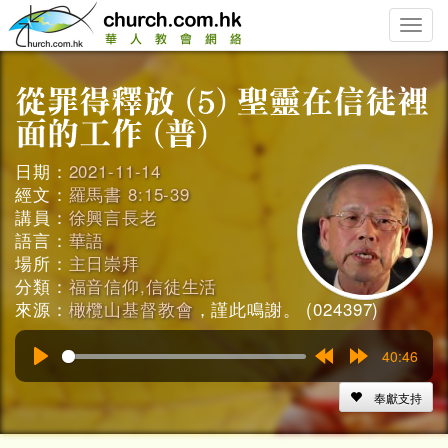
Toggle
naviga
日期：
2021-11-14
經文：
羅馬書 8:15-39
講員：
徐興言長老
語言：
華語
場所：
主日崇拜
分類：
福音信仰,信徒生活
來源：
橄欖山基督教會
，謹此鳴謝。 (024397)
40:46
Play
Rewind
Forward
15s
15s
奉獻支持