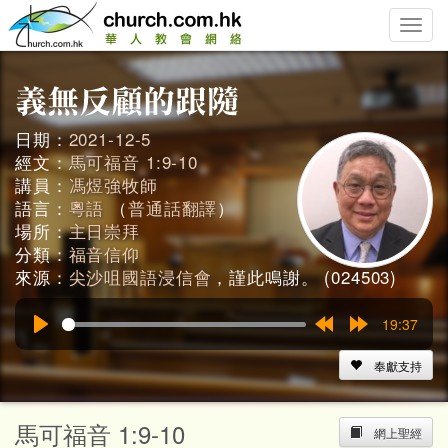
Toggle
naviga
日期：
2021-12-5
經文：
馬可福音 1:9-10
講員：
馮煜強牧師
語言：
粵語
（
普通話翻譯
）
場所：
主日崇拜
分類：
福音信仰
來源：
尖沙咀國語浸信會
，謹此鳴謝。 (024503)
19:37
Play
Rewind
Forward
15s
15s
奉獻支持
馬可福音 1:9-10
網上聖經