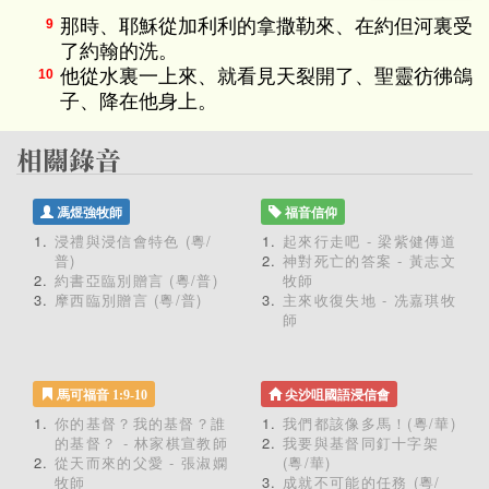
那時、耶穌從加利利的拿撒勒來、在約但河裏受
9
了約翰的洗。
他從水裏一上來、就看見天裂開了、聖靈彷彿鴿
10
子、降在他身上。
馮煜強牧師
福音信仰
浸禮與浸信會特色 (粵/
起來行走吧 - 梁紫健傳道
普)
神對死亡的答案 - 黃志文
約書亞臨別贈言 (粵/普)
牧師
摩西臨別贈言 (粵/普)
主來收復失地 - 冼嘉琪牧
師
馬可福音 1:9-10
尖沙咀國語浸信會
你的基督？我的基督？誰
我們都該像多馬！(粵/華)
的基督？ - 林家棋宣教師
我要與基督同釘十字架
從天而來的父愛 - 張淑嫻
(粵/華)
牧師
成就不可能的任務 (粵/