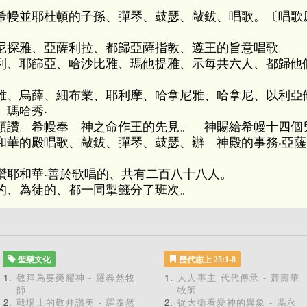
希幔並耶杜頓的子孫、彈琴、鼓瑟、敲鈸、唱歌。〔唱歌
尼探雅、亞薩利拉、都歸亞薩指教、遵王的旨意唱歌。
利、耶篩亞、哈沙比雅、瑪他提雅、示每共六人、都歸他
雅、烏薛、細布業、耶利摩、哈拿尼雅、哈拿尼、以利亞
、瑪哈秀‧
頌讚。希幔奉 神之命作王的先見。 神賜給希幔十四個
和華的殿唱歌、敲鈸、彈琴、鼓瑟、辦 神殿的事務‧亞
讚耶和華‧善於歌唱的、共有二百八十八人。
的、為徒的、都一同掣籤分了班次。
聖樂文化
歷代志上 25:1-8
敬拜為要榮耀神 - 羅泰然牧
人人事主 代代傳承 - 蕭壽華
師
牧師
戰場上的敬拜讚美 - 羅泰然
從大衛看愛神的異象 - 馮永