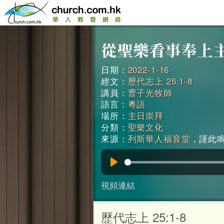
日期：
2022-1-16
經文：
歷代志上 25:1-8
講員：
曹子光牧師
語言：
粵語
場所：
主日崇拜
分類：
聖樂文化
來源：
列斯華人福音堂
，謹此鳴謝
Play
視頻連結
歷代志上 25:1-8