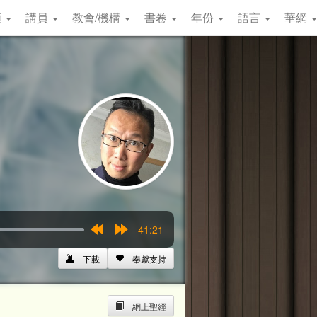
類
講員
教會/機構
書卷
年份
語言
華網
41:21
Rewind
Forward
15s
15s
下載
奉獻支持
網上聖經