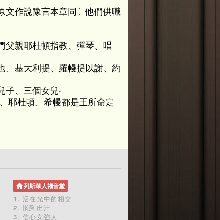
原文作說豫言本章同〕他們供職
們父親耶杜頓指教、彈琴、唱
他、基大利提、羅幔提以謝、約
兒子、三個女兒‧
薩、耶杜頓、希幔都是王所命定
列斯華人福音堂
活在光中的相交
懶到出汁
信心女強人