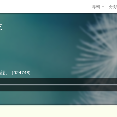
專輯
分
。 (024748)