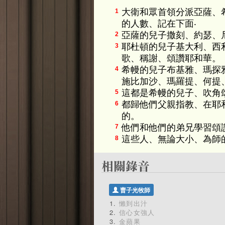
大衛和眾首領分派亞薩、
1
的人數、記在下面‧
亞薩的兒子撒刻、約瑟、
2
耶杜頓的兒子基大利、西
3
歌、稱謝、頌讚耶和華。
希幔的兒子布基雅、瑪探
4
施比加沙、瑪羅提、何提
這都是希幔的兒子、吹角
5
都歸他們父親指教、在耶
6
的。
他們和他們的弟兄學習頌
7
這些人、無論大小、為師
8
曹子光牧師
懶到出汁
信心女強人
金蘋果