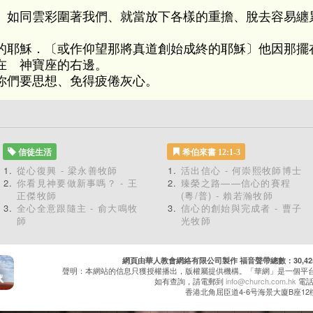
、如同雲彩圍著我們、就當放下各樣的重擔、脫去容易纏
的耶穌．〔或作仰望那將真道創始成終的耶穌〕他因那擺
在 神寶座的右邊。
你們要思想、免得疲倦灰心。
信徒生活
希伯來書 12:1-3
從心復興 - 梁永善牧師
活出信心 - 何崇熙牧師博士
你看見神要做新事嗎？ - 王
臻榮之路——信心的賽程
正傑牧師
(粵/普) - 賴若瀚牧師
全心全意跟隨主 - 俞大鳴牧
信心的創始與完成者 - 曹子
師
光牧師
網頁由華人教會網絡有限公司製作 福音聲帶總數：30,425 累
聲明：本網站的信息只獲授權播出，版權屬提供機構。「華網」是一個平
如有查詢，請電郵到
info@church.com.hk
電話：
香港北角屈臣道4-6号海景大廈B座12樓