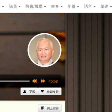
類
講員
教會/機構
書卷
年份
語言
華網
45:52
Rewind
Forward
15s
15s
下載
奉獻支持
網上聖經