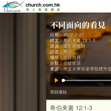
日期：
2022-2-27
經文：
希伯來書 12:1-3
講員：
梁友東牧師
語言：
粵語
場所：
主日崇拜
分類：
信徒生活
來源：
中文大學崇基學院禮拜
Play
視頻連結
希伯來書 12:1-3