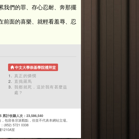
累我們的罪、存心忍耐、奔那擺
在前面的喜樂、就輕看羞辱、忍
中文大學崇基學院禮拜堂
真正的憐憫
直搗羅馬
我都就死，這於我有甚麼益
處？
計收聽人次：23,586,540
台，包容各宗派觀點，但並不代表本網站立場。
(852) 5721 0338
1210A室