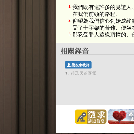
我們既有這許多的見證人
1
在我們前頭的路程、
仰望為我們信心創始成終
2
受了十字架的苦難、便坐
那忍受罪人這樣頂撞的、
3
梁友東牧師
得眾民的喜愛