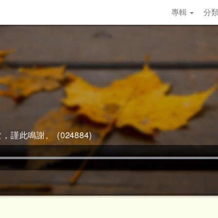
專輯
分
堂
，謹此鳴謝。 (024884)