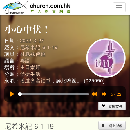
Toggle
naviga
日期：
2022-3-27
經文：
尼希米記 6:1-19
講員：
林鳳妹傳道
語言：
粵語
場所：
主日崇拜
分類：
信徒生活
來源：
播道會窩福堂
，謹此鳴謝。 (025050)
57:22
Play
Rewind
Forward
15s
15s
奉獻支持
尼希米記 6:1-19
網上聖經