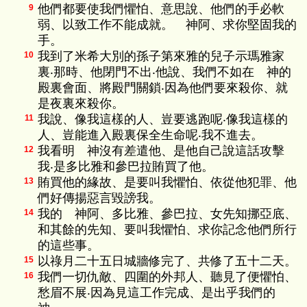
他們都要使我們懼怕、意思說、他們的手必軟
9
弱、以致工作不能成就。 神阿、求你堅固我的
手。
我到了米希大別的孫子第來雅的兒子示瑪雅家
10
裏‧那時、他閉門不出‧他說、我們不如在 神的
殿裏會面、將殿門關鎖‧因為他們要來殺你、就
是夜裏來殺你。
我說、像我這樣的人、豈要逃跑呢‧像我這樣的
11
人、豈能進入殿裏保全生命呢‧我不進去。
我看明 神沒有差遣他、是他自己說這話攻擊
12
我‧是多比雅和參巴拉賄買了他。
賄買他的緣故、是要叫我懼怕、依從他犯罪、他
13
們好傳揚惡言毀謗我。
我的 神阿、多比雅、參巴拉、女先知挪亞底、
14
和其餘的先知、要叫我懼怕、求你記念他們所行
的這些事。
以祿月二十五日城牆修完了、共修了五十二天。
15
我們一切仇敵、四圍的外邦人、聽見了便懼怕、
16
愁眉不展‧因為見這工作完成、是出乎我們的