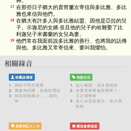
神。
在那些日子猶大的貴冑屢次寄信與多比雅、多比
17
雅也來信與他們。
在猶大有許多人與多比雅結盟、因他是亞拉的兒
18
子、示迦尼的女婿‧並且他的兒子約哈難娶了比
利迦兒子米書蘭的女兒為妻。
他們常在我面前說多比雅的善行、也將我的話傳
19
與他。多比雅又常寄信來、要叫我懼怕。
林鳳妹傳道
信徒生活
神的子民求復興
從心復興 - 梁永善牧師
重建神的國，從禱告開始
你看見神要做新事嗎？ -
歸回耶路撒冷......歸回
王正傑牧師
神
全心全意跟隨主 - 俞大鳴
牧師
尼希米記 6:1-19
播道會窩福堂