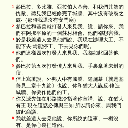
參巴拉、多比雅、亞拉伯人基善、和我們其餘的
1
仇敵、聽見我已經修完了城牆、其中沒有破裂之
處‧（那時我還沒有安門扇）
參巴拉和基善就打發人來見我、說、請你來、我
2
們在阿挪平原的一個莊村相會。他們卻想害我。
於是我差遣人去見他們說、我現在辦理大工、不
3
能下去‧焉能停工、下去見你們呢。
他們這樣四次打發人來見我、我都如此回答他
4
們。
參巴拉第五次打發僕人來見我、手裏拿著未封的
5
信、
信上寫著說、外邦人中有風聲、迦施慕〔就是基
6
善見二章十九節〕也說、你和猶大人謀反‧修造
城牆、你要作他們的王。
你又派先知在耶路撒冷指著你宣講、說、在猶大
7
有王‧現在這話必傳與王知‧所以請你來、與我們
彼此商議。
我就差遣人去見他說、你所說的這事、一概沒
8
有、是你心裏捏造的。